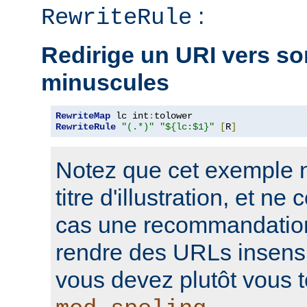
:
RewriteRule
Redirige un URI vers so
minuscules
RewriteMap
 lc int
:
RewriteRule
"(.*)"
"${lc:$1}"
[
R
]
Notez que cet exemple n'
titre d'illustration, et n
cas une recommandation
rendre des URLs insensi
vous devez plutôt vous t