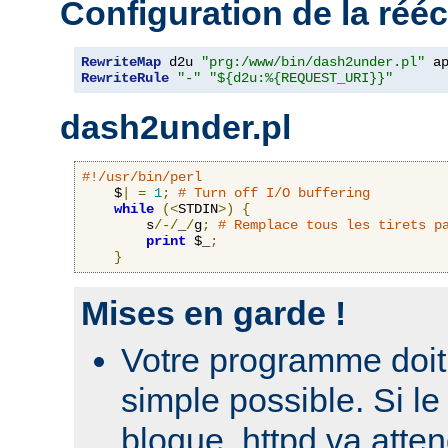
Configuration de la rééc
RewriteMap
 d2u 
"prg:/www/bin/dash2under.pl"
 a
RewriteRule
"-"
"${d2u:%{REQUEST_URI}}"
dash2under.pl
#!/usr/bin/perl
    $
|
=
1
;
# Turn off I/O buffering
while
(<
STDIN
>)
{
        s
/-/
_
/
g
;
# Remplace tous les tirets p
print
 $_
;
}
Mises en garde !
Votre programme doit 
simple possible. Si 
bloque, httpd va atte