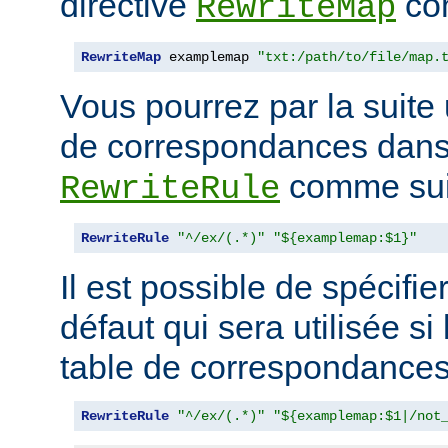
directive
com
RewriteMap
RewriteMap
 examplemap 
"txt:/path/to/file/map.
Vous pourrez par la suite u
de correspondances dans 
comme suit
RewriteRule
RewriteRule
"^/ex/(.*)"
"${examplemap:$1}"
Il est possible de spécifie
défaut qui sera utilisée si
table de correspondances 
RewriteRule
"^/ex/(.*)"
"${examplemap:$1|/not