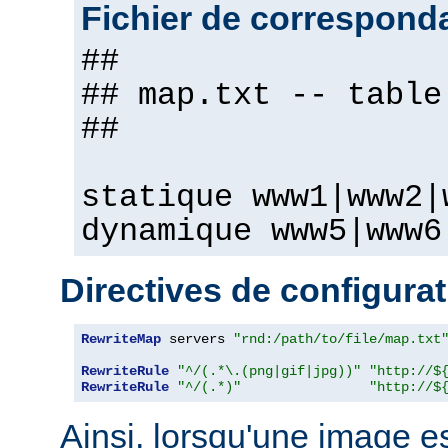
Fichier de correspond
##
## map.txt -- table
##
statique www1|www2|
dynamique www5|www6
Directives de configura
RewriteMap
 servers 
"rnd:/path/to/file/map.txt
RewriteRule
"^/(.*\.(png|gif|jpg))"
"http://$
RewriteRule
"^/(.*)"
"http://$
Ainsi, lorsqu'une image 