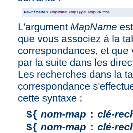
RewriteMap
MapName
MapType
:
MapSource
L'argument
MapName
est
que vous associez à la ta
correspondances, et que v
par la suite dans les direc
Les recherches dans la ta
correspondance s'effectu
cette syntaxe :
nom-map
clé-rec
${
:
nom-map
clé-rec
${
: