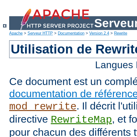
Serveu
Apache
>
Serveur HTTP
>
Documentation
>
Version 2.4
>
Rewrite
Utilisation de Rewri
Langues 
Ce document est un complé
documentation de référenc
. Il décrit l'ut
mod_rewrite
directive
, et 
RewriteMap
pour chacun des différents 