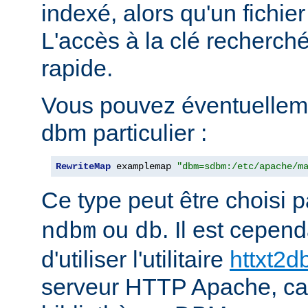
indexé, alors qu'un fichier
L'accès à la clé recherch
rapide.
Vous pouvez éventuelleme
dbm particulier :
RewriteMap
 examplemap 
"dbm=sdbm:/etc/apache/m
Ce type peut être choisi 
ou
. Il est cepe
ndbm
db
d'utiliser l'utilitaire
httxt2
serveur HTTP Apache, car i