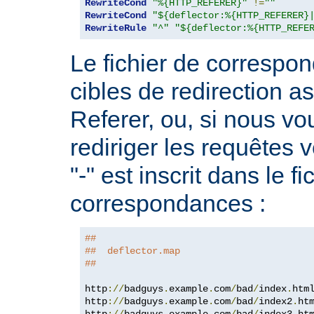
RewriteCond
"%{HTTP_REFERER}"
!=
""
RewriteCond
"${deflector:%{HTTP_REFERER}
RewriteRule
"^"
"${deflector:%{HTTP_REFE
Le fichier de correspo
cibles de redirection 
Referer, ou, si nous v
rediriger les requêtes v
"-" est inscrit dans le fi
correspondances :
##
##  deflector.map
##
http
://
badguys
.
example
.
com
/
bad
/
index
.
htm
http
://
badguys
.
example
.
com
/
bad
/
index2
.
ht
http
://
badguys
.
example
.
com
/
bad
/
index3
.
ht