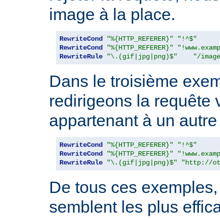
image à la place.
RewriteCond
"%{HTTP_REFERER}"
"!^$"
RewriteCond
"%{HTTP_REFERER}"
"!www.exam
RewriteRule
"\.(gif|jpg|png)$"
"/imag
Dans le troisième exe
redirigeons la requête
appartenant à un autre 
RewriteCond
"%{HTTP_REFERER}"
"!^$"
RewriteCond
"%{HTTP_REFERER}"
"!www.exam
RewriteRule
"\.(gif|jpg|png)$"
"http://o
De tous ces exemples, 
semblent les plus effic