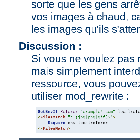
sorte que les gens arrê
vos images à chaud, car
les images qu'ils s'atte
Discussion :
Si vous ne voulez pas r
mais simplement interdi
ressource, vous pouvez
utiliser mod_rewrite :
SetEnvIf
Referer
"example\.com"
<
FilesMatch
"\.(jpg|png|gif)$"
>
Require
</
FilesMatch
>