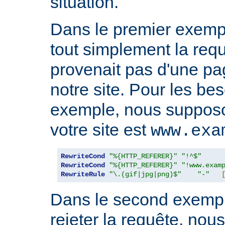
situation.
Dans le premier exempl
tout simplement la requ
provenait pas d'une pa
notre site. Pour les be
exemple, nous suppos
votre site est
www.exa
RewriteCond
"%{HTTP_REFERER}"
"!^$"
RewriteCond
"%{HTTP_REFERER}"
"!www.exam
RewriteRule
"\.(gif|jpg|png)$"
"-"
Dans le second exempl
rejeter la requête, nou