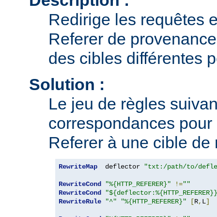
Redirige les requêtes e
Referer de provenance 
des cibles différentes 
Solution :
Le jeu de règles suivant
correspondances pour 
Referer à une cible de 
RewriteMap
  deflector 
"txt:/path/to/defl
RewriteCond
"%{HTTP_REFERER}"
!=
""
RewriteCond
"${deflector:%{HTTP_REFERER}
RewriteRule
"^"
"%{HTTP_REFERER}"
[
R
,
L
]