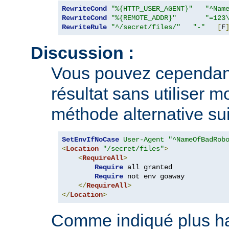
RewriteCond
"%{HTTP_USER_AGENT}"
"^Nam
RewriteCond
"%{REMOTE_ADDR}"
"=123
RewriteRule
"^/secret/files/"
"-"
[
F
Discussion :
Vous pouvez cependan
résultat sans utiliser m
méthode alternative sui
SetEnvIfNoCase
User-Agent
"^NameOfBadRob
<
Location
"/secret/files"
>
<
RequireAll
>
Require
 all granted

Require
 not env goaway

</
RequireAll
>
</
Location
>
Comme indiqué plus hau