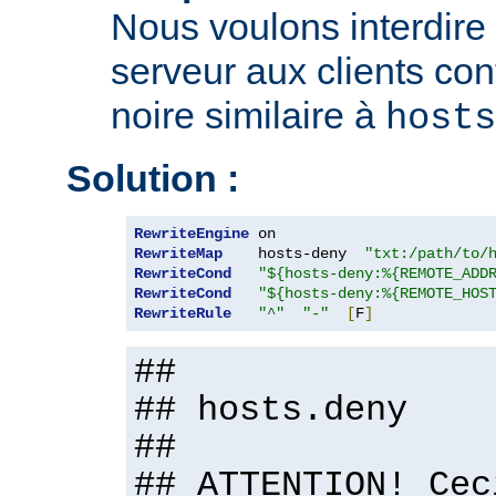
Nous voulons interdire 
serveur aux clients con
noire similaire à
hosts
Solution :
RewriteEngine
RewriteMap
    hosts-deny  
"txt:/path/to/
RewriteCond
"${hosts-deny:%{REMOTE_ADD
RewriteCond
"${hosts-deny:%{REMOTE_HOS
RewriteRule
"^"
"-"
[
F
]
##
## hosts.deny
##
## ATTENTION! Cec