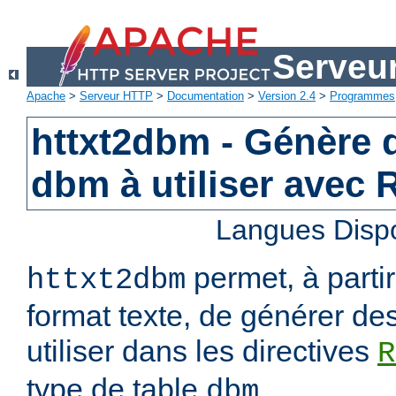
Serveu
Apache
>
Serveur HTTP
>
Documentation
>
Version 2.4
>
Programmes
httxt2dbm - Génère d
dbm à utiliser avec
Langues Disp
permet, à parti
httxt2dbm
format texte, de générer de
utiliser dans les directives
R
type de table
.
dbm