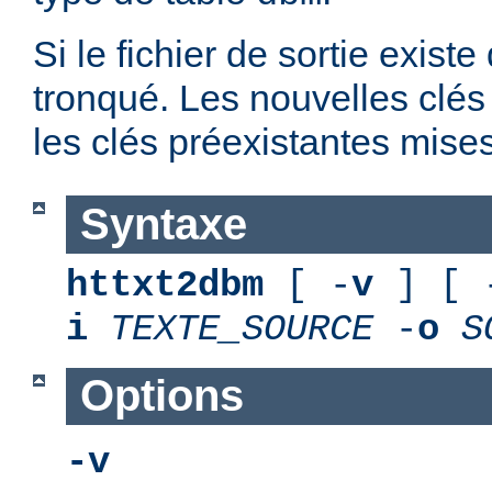
Si le fichier de sortie existe
tronqué. Les nouvelles clés
les clés préexistantes mises
Syntaxe
httxt2dbm
[ -
v
] [ 
i
TEXTE_SOURCE
-
o
S
Options
-v