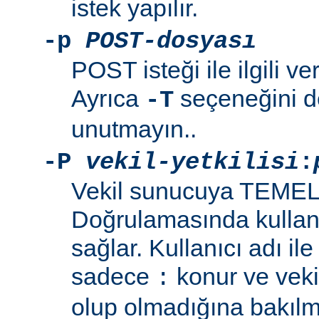
istek yapılır.
-p
POST-dosyası
POST isteği ile ilgili ve
Ayrıca
seçeneğini de
-T
unutmayın..
-P
vekil-yetkilisi
:
Vekil sunucuya TEMEL
Doğrulamasında kullanı
sağlar. Kullanıcı adı il
sadece
konur ve vekil
:
olup olmadığına bakılma