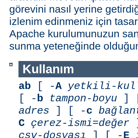
görevini nasıl yerine getirdi
izlenim edinmeniz için tasarl
Apache kurulumunuzun sani
sunma yeteneğinde olduğunu
Kullanım
ab
[ -
A
yetkili-kul
[ -
b
tampon-boyu
] 
adres
] [ -
c
bağlan
C
çerez-ismi=değer
]
csv-dosyası
] [ -
E