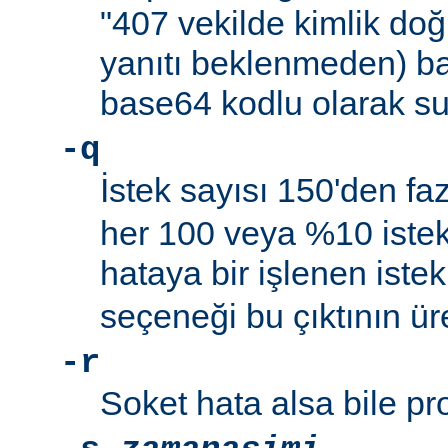
"407 vekilde kimlik do
yanıtı beklenmeden) ba
base64 kodlu olarak su
-q
İstek sayısı 150'den f
her 100 veya %10 istekt
hataya bir işlenen istek
seçeneği bu çıktının ür
-r
Soket hata alsa bile p