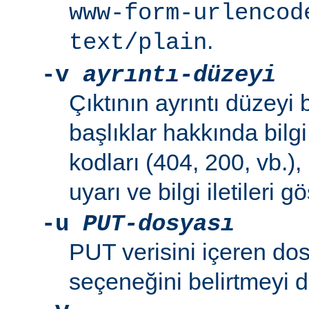
www-form-urlencod
.
text/plain
-v
ayrıntı-düzeyi
Çıktının ayrıntı düzeyi be
başlıklar hakkında bilg
kodları (404, 200, vb.),
uyarı ve bilgi iletileri gös
-u
PUT-dosyası
PUT verisini içeren do
seçeneğini belirtmeyi 