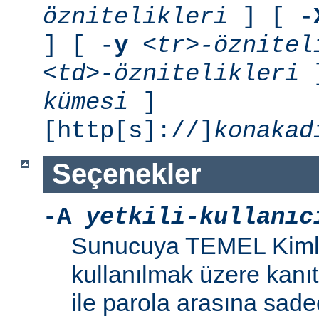
öznitelikleri
] [ -
] [ -
y
<tr>-öznitel
<td>-öznitelikleri
]
kümesi
]
[http[s]://]
konakad
Seçenekler
-A
yetkili-kullanıc
Sunucuya TEMEL Kiml
kullanılmak üzere kanıt 
ile parola arasına sad