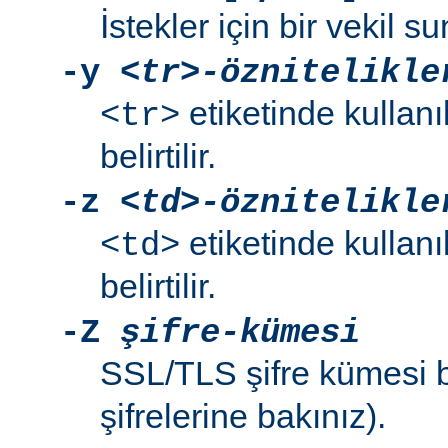
İstekler için bir vekil su
-y
<tr>-öznitelikle
etiketinde kullanı
<tr>
belirtilir.
-z
<td>-öznitelikle
etiketinde kullanı
<td>
belirtilir.
-Z
şifre-kümesi
SSL/TLS şifre kümesi bel
şifrelerine bakınız).