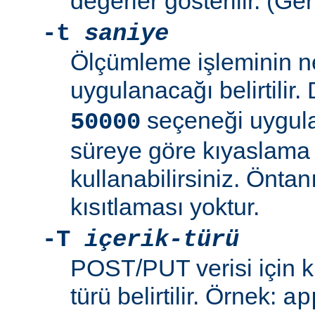
değerler gösterilir. (Ge
-t
saniye
Ölçümleme işleminin n
uygulanacağı belirtilir.
seçeneği uygulan
50000
süreye göre kıyaslam
kullanabilirsiniz. Öntan
kısıtlaması yoktur.
-T
içerik-türü
POST/PUT verisi için ku
türü belirtilir. Örnek:
ap