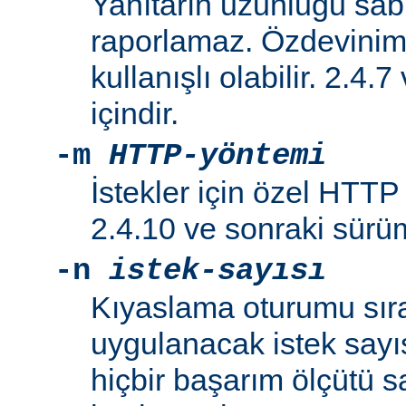
Yanıtarın uzunluğu sabi
raporlamaz. Özdeviniml
kullanışlı olabilir. 2.4.
içindir.
-m
HTTP-yöntemi
İstekler için özel HTTP y
2.4.10 ve sonraki sürüml
-n
istek-sayısı
Kıyaslama oturumu sır
uygulanacak istek sayıs
hiçbir başarım ölçütü 