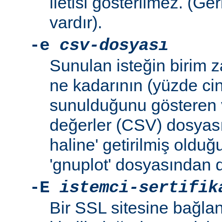
iletisi gösterilmez. (Ge
vardır).
-e
csv-dosyası
Sunulan isteğin birim 
ne kadarının (yüzde ci
sunulduğunu gösteren v
değerler (CSV) dosyası
haline' getirilmiş oldu
'gnuplot' dosyasından d
-E
istemci-sertifik
Bir SSL sitesine bağlan