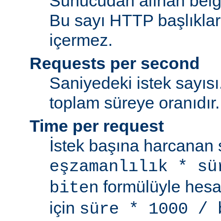
Sunucudan alınan belge
Bu sayı HTTP başlıkları
içermez.
Requests per second
Saniyedeki istek sayısı.
toplam süreye oranıdır.
Time per request
İstek başına harcanan s
eşzamanlılık * sü
formülüyle hesap
biten
için
süre * 1000 / 