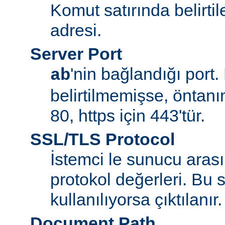
Komut satırında belirt
adresi.
Server Port
'nin bağlandığı port.
ab
belirtilmemişse, öntanım
80, https için 443'tür.
SSL/TLS Protocol
İstemci le sunucu aras
protokol değerleri. Bu
kullanılıyorsa çıktılanır.
Document Path