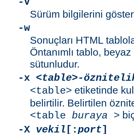
-V
Sürüm bilgilerini gösteri
-w
Sonuçları HTML tablola
Öntanımlı tablo, beyaz a
sütunludur.
-x
<table>-özniteli
etiketinde kul
<table>
belirtilir. Belirtilen özni
biç
<table
buraya
>
-X
vekil
[:
port
]