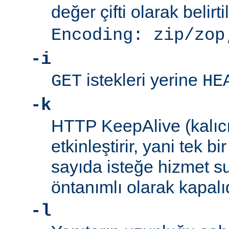
değer çifti olarak belirti
Encoding: zip/zop
-i
istekleri yerine
GET
HE
-k
HTTP KeepAlive (kalıcı 
etkinleştirir, yani tek b
sayıda isteğe hizmet sun
öntanımlı olarak kapalıd
-l