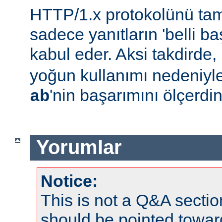
HTTP/1.x protokolünü t
sadece yanıtların 'belli baş
kabul eder. Aksi takdirde,
yoğun kullanımı nedeniyl
'nin başarımını ölçerdin
ab
Yorumlar
Notice:
This is not a Q&A sect
should be pointed towar