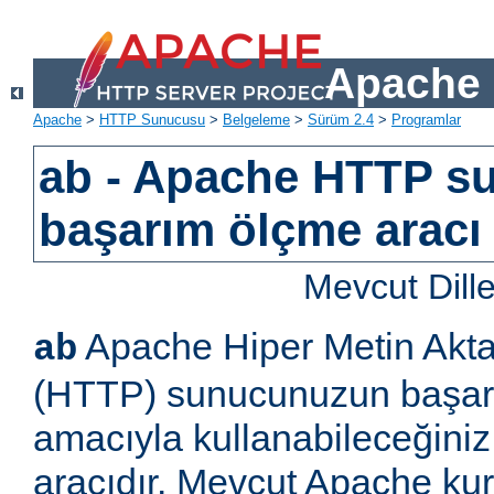
Apache 
Apache
>
HTTP Sunucusu
>
Belgeleme
>
Sürüm 2.4
>
Programlar
ab - Apache HTTP s
başarım ölçme aracı
Mevcut Dill
Apache Hiper Metin Akta
ab
(HTTP) sunucunuzun başar
amacıyla kullanabileceğiniz
aracıdır. Mevcut Apache k