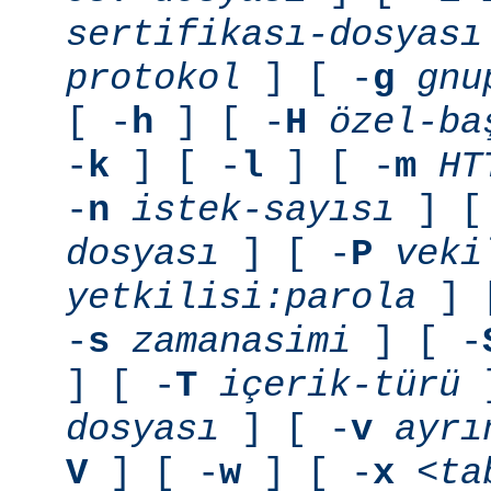
sertifikası-dosyası
protokol
] [ -
g
gnu
[ -
h
] [ -
H
özel-ba
-
k
] [ -
l
] [ -
m
HT
-
n
istek-sayısı
] [
dosyası
] [ -
P
veki
yetkilisi:parola
] 
-
s
zamanasimi
] [ -
] [ -
T
içerik-türü
]
dosyası
] [ -
v
ayrı
V
] [ -
w
] [ -
x
<ta