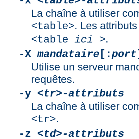
-x
<table>-attribut
La chaîne à utiliser co
. Les attribut
<table>
.
<table
ici
>
-X
mandataire
[:
port
Utilise un serveur mand
requêtes.
-y
<tr>-attributs
La chaîne à utiliser co
.
<tr>
-z
<td>-attributs