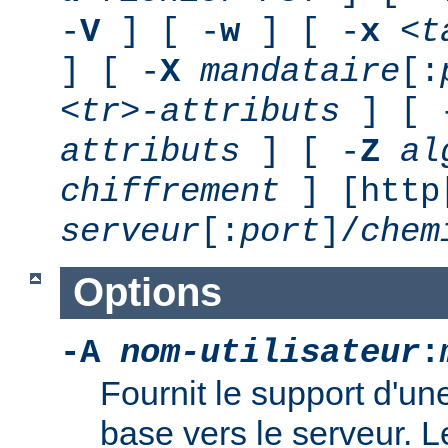
-
V
] [ -
w
] [ -
x
<t
] [ -
X
mandataire
[:
<tr>-attributs
] [ 
attributs
] [ -
Z
al
chiffrement
] [http
serveur
[:
port
]/
chem
Options
-A
nom-utilisateur
:
Fournit le support d'un
base vers le serveur. L