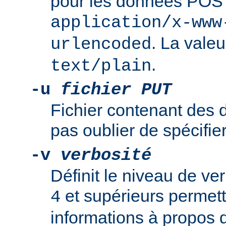
pour les données POS
application/x-www
. La valeu
urlencoded
.
text/plain
-u
fichier PUT
Fichier contenant des
pas oublier de spécifie
-v
verbosité
Définit le niveau de ver
et supérieurs permett
4
informations à propos d