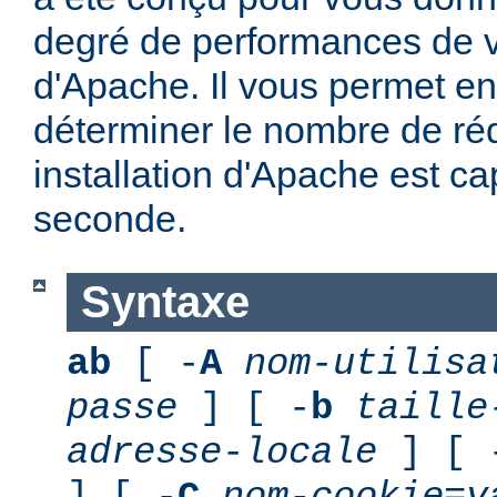
degré de performances de vo
d'Apache. Il vous permet en 
déterminer le nombre de ré
installation d'Apache est ca
seconde.
Syntaxe
ab
[ -
A
nom-utilisa
passe
] [ -
b
taille
adresse-locale
] [ 
] [ -
C
nom-cookie
=
v