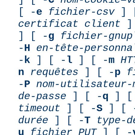
[ -
e
fichier-csv
] 
certificat client
] 
] [ -
g
fichier-gnup
-
H
en-tête-personna
-
k
] [ -
l
] [ -
m
HT
n
requêtes
] [ -
p
f
-
P
nom-utilisateur-
de-passe
] [ -
q
] [
timeout
] [ -
S
] [ 
durée
] [ -
T
type-d
u
fichier PUT
] [ -