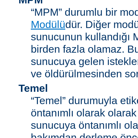
“MPM” durumlu bir mod
Modülü
dür. Diğer modül
sunucunun kullandığı 
birden fazla olamaz. B
sunucuya gelen istekle
ve öldürülmesinden so
Temel
“Temel” durumuyla etik
öntanımlı olarak olarak
sunucuya öntanımlı ola
bakımdan derleme önc