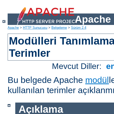
Apache 
Apache
>
HTTP Sunucusu
>
Belgeleme
>
Sürüm 2.4
Modülleri Tanımlama
Terimler
Mevcut Diller:
e
Bu belgede Apache
modül
l
kullanılan terimler açıklanmı
Açıklama