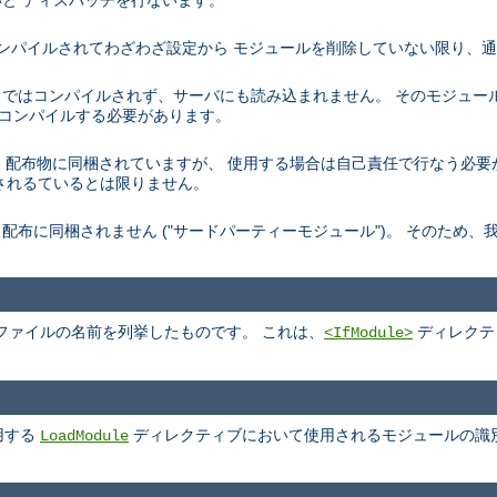
と ディスパッチを行ないます。
トでコンパイルされてわざわざ設定から モジュールを削除していない限り、
デフォルトではコンパイルされず、サーバにも読み込まれません。 そのモジュ
を再コンパイルする必要があります。
、 Apache 配布物に同梱されていますが、 使用する場合は自己責任で行なう
されるているとは限りません。
pache 配布に同梱されません ("サードパーティーモジュール")。 そのた
ファイルの名前を列挙したものです。 これは、
ディレクテ
<IfModule>
用する
ディレクティブにおいて使用されるモジュールの識
LoadModule