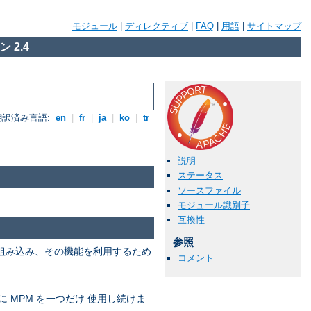
モジュール
|
ディレクティブ
|
FAQ
|
用語
|
サイトマップ
 2.4
翻訳済み言語:
en
|
fr
|
ja
|
ko
|
tr
説明
ステータス
ソースファイル
モジュール識別子
互換性
参照
を組み込み、その機能を利用するため
コメント
に MPM を一つだけ 使用し続けま