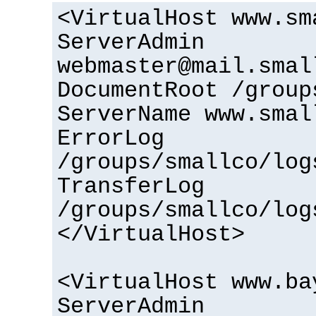
<VirtualHost www.sm
ServerAdmin
webmaster@mail.smal
DocumentRoot /group
ServerName www.smal
ErrorLog
/groups/smallco/log
TransferLog
/groups/smallco/log
</VirtualHost>
<VirtualHost www.ba
ServerAdmin