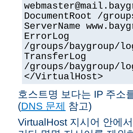
webmaster@mail.bayg
DocumentRoot /group
ServerName www.bayg
ErrorLog
/groups/baygroup/lo
TransferLog
/groups/baygroup/lo
</VirtualHost>
호스트명 보다는 IP 주소
(
DNS 문제
참고)
VirtualHost 지시어 