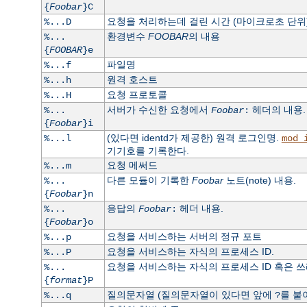
{
Foobar
}C
요청을 처리하는데 걸린 시간 (마이크로초 단위)
%...D
환경변수
FOOBAR
의 내용
%...
{
FOOBAR
}e
파일명
%...f
원격 호스트
%...h
요청 프로토콜
%...H
서버가 수신한 요청에서
헤더의 내용.
%...
Foobar
:
{
Foobar
}i
(있다면 identd가 제공한) 원격 로그인명.
%...l
mod_
기기호를 기록한다.
요청 메써드
%...m
다른 모듈이 기록한
Foobar
노트(note) 내용.
%...
{
Foobar
}n
응답의
헤더 내용.
%...
Foobar
:
{
Foobar
}o
요청을 서비스하는 서버의 정규 포트
%...p
요청을 서비스하는 자식의 프로세스 ID.
%...P
요청을 서비스하는 자식의 프로세스 ID 혹은 쓰레드
%...
{
format
}P
질의문자열 (질의문자열이 있다면 앞에
를 붙
%...q
?