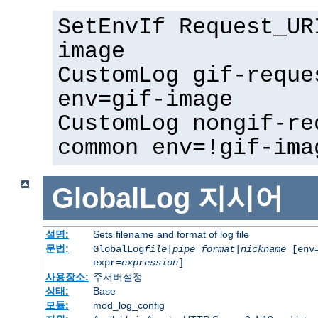
SetEnvIf Request_UR
image
CustomLog gif-reque
env=gif-image
CustomLog nongif-re
common env=!gif-ima
GlobalLog
지시어
설명:
Sets filename and format of log file
문법:
GlobalLog
file
|
pipe
format
|
nickname
[env=
expr=
expression
]
사용장소:
주서버설정
상태:
Base
모듈:
mod_log_config