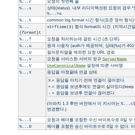
요청의 첫번째 줄
%...r
상태(status). 내부 리다이렉션된 요청의 경우
%...s
.
%...>s
common log format 시간 형식(표준 영어 형식
%...t
형식 format의 시간. (지역시간일
%...
strftime(3)
{
format
}t
요청을 처리하는데 걸린 시간 (초 단위).
%...T
원격 사용자 (auth가 제공하며, 상태(
)가 40
%...u
%s
질의문자열을 제외한 요청 URL 경로.
%...U
요청을 서비스한 서버의 정규
.
%...v
ServerName
설정에 따른 서버명.
%...V
UseCanonicalName
응답을 마쳤을때 연결 상태.
%...X
=
응답을 마치기 전에 연결이 끊어졌다.
X
=
응답을 보낸후에도 연결이 살아있다(keep ali
+
=
응답을 보낸후 연결이 끊어졌다.
-
(아파치 1.3 후반 버전에서 이 지시어는
%...c
변경했다.)
요청과 헤더를 포함한 수신 바이트수로 0일 수
%...I
헤더를 포함한 송신 바이트수로 0일 수 없다.
%...O