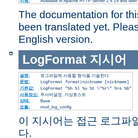
지원:
Available in Apache HTTP Server 2.4.19 and later
The documentation for thi
been translated yet. Plea
English version.
LogFormat
지시어
설명:
로그파일에 사용할 형식을 기술한다
문법:
LogFormat
format
|
nickname
[
nickname
]
기본값:
LogFormat "%h %l %u %t \"%r\" %>s %b"
사용장소:
주서버설정, 가상호스트
상태:
Base
모듈:
mod_log_config
이 지시어는 접근 로그파
다.