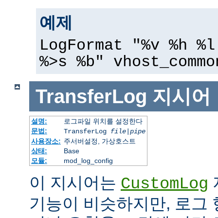
예제
LogFormat "%v %h %l
%>s %b" vhost_commo
TransferLog
지시어
설명:
로그파일 위치를 설정한다
문법:
TransferLog
file
|
pipe
사용장소:
주서버설정, 가상호스트
상태:
Base
모듈:
mod_log_config
이 지시어는
CustomLog
기능이 비슷하지만, 로그