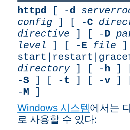
httpd
[ -
d
serverro
config
] [ -
C
direc
directive
] [ -
D
pa
level
] [ -
E
file
]
start|restart|grace
directory
] [ -
h
] 
-
S
] [ -
t
] [ -
v
] 
-
M
]
Windows 시스템
에서는 
로 사용할 수 있다: