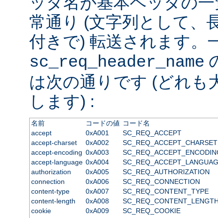
ッダ名が基本ヘッダの一
常通り (文字列として、
付きで) 転送されます。
sc_req_header_name
は次の通りです (どれも
します) :
名前
コードの値
コード名
accept
0xA001
SC_REQ_ACCEPT
accept-charset
0xA002
SC_REQ_ACCEPT_CHARSET
accept-encoding
0xA003
SC_REQ_ACCEPT_ENCODIN
accept-language
0xA004
SC_REQ_ACCEPT_LANGUA
authorization
0xA005
SC_REQ_AUTHORIZATION
connection
0xA006
SC_REQ_CONNECTION
content-type
0xA007
SC_REQ_CONTENT_TYPE
content-length
0xA008
SC_REQ_CONTENT_LENGT
cookie
0xA009
SC_REQ_COOKIE