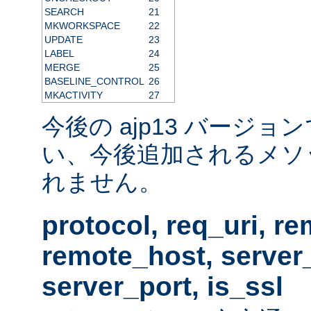
SEARCH
21
MKWORKSPACE
22
UPDATE
23
LABEL
24
MERGE
25
BASELINE_CONTROL
26
MKACTIVITY
27
今後の ajp13 バージ
い、今後追加されるメソ
れません。
protocol, req_uri, r
remote_host, serve
server_port, is_ssl