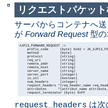
リクエストパケット
サーバからコンテナへ送
が
Forward Request
型の場
AJP13_FORWARD_REQUEST :=

    prefix_code      (byte) 0x02 = JK_AJP13_FO
    method           (byte)

    protocol         (string)

    req_uri          (string)

    remote_addr      (string)

    remote_host      (string)

    server_name      (string)

    server_port      (integer)

    is_ssl           (boolean)

    num_headers      (integer)

    request_headers *(req_header_name req_head
    attributes      *(attribut_name attribute_
    request_terminator (byte) OxFF
は次
request_headers