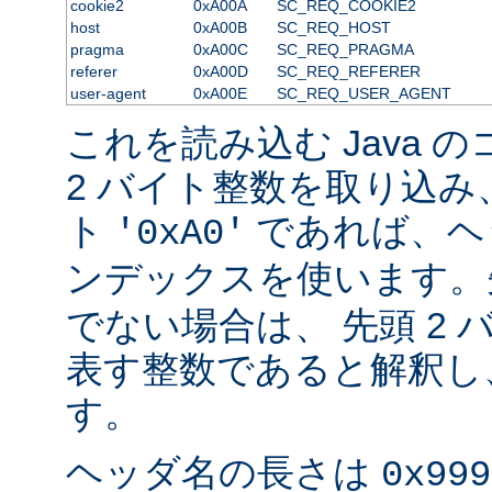
cookie2
0xA00A
SC_REQ_COOKIE2
host
0xA00B
SC_REQ_HOST
pragma
0xA00C
SC_REQ_PRAGMA
referer
0xA00D
SC_REQ_REFERER
user-agent
0xA00E
SC_REQ_USER_AGENT
これを読み込む Java 
2 バイト整数を取り込み
ト
であれば、ヘ
'0xA0'
ンデックスを使います
でない場合は、 先頭 2
表す整数であると解釈し
す。
ヘッダ名の長さは
0x999