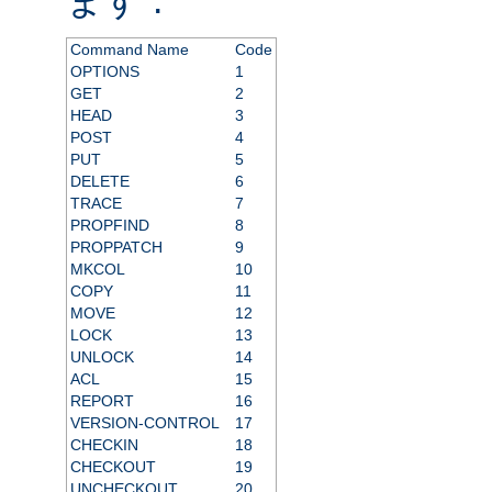
Command Name
Code
OPTIONS
1
GET
2
HEAD
3
POST
4
PUT
5
DELETE
6
TRACE
7
PROPFIND
8
PROPPATCH
9
MKCOL
10
COPY
11
MOVE
12
LOCK
13
UNLOCK
14
ACL
15
REPORT
16
VERSION-CONTROL
17
CHECKIN
18
CHECKOUT
19
UNCHECKOUT
20