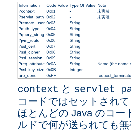
Information
Code Value
Type Of Value
Note
?context
0x01
-
未実装
?servlet_path
0x02
-
未実装
?remote_user
0x03
String
?auth_type
0x04
String
?query_string
0x05
String
?jvm_route
0x06
String
?ssl_cert
0x07
String
?ssl_cipher
0x08
String
?ssl_session
0x09
String
?req_attribute
0x0A
String
Name (the name of 
?ssl_key_size
0x0B
Integer
are_done
0xFF
-
request_terminato
と
context
servlet_p
コードではセットされて
ほとんどの Java のコ
ルドで何が送られても無