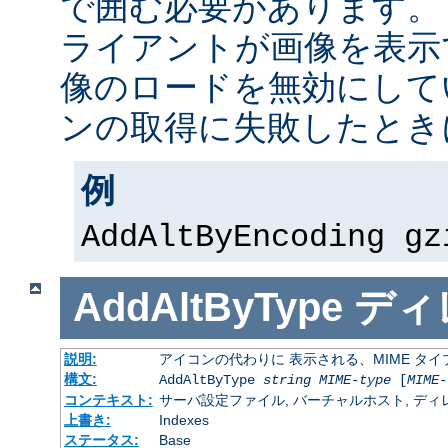
で囲む必要があります。
ライアントが画像を表示
像のロードを無効にして
ンの取得に失敗したとき
例
AddAltByEncoding gz
AddAltByType
ディ
説明:
アイコンの代わりに 表示される、MIME タ
構文:
AddAltByType
string
MIME-type
[
MIME-
コンテキスト:
サーバ設定ファイル, バーチャルホスト, ディレクトリ
上書き:
Indexes
ステータス:
Base