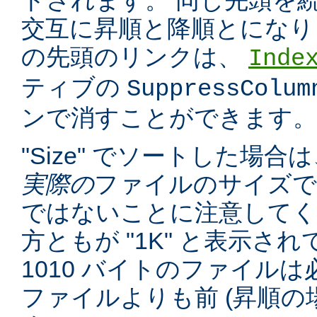
トされます。 同じ先頭を
交互に昇順と降順とになり
の先頭のリンクは、
Inde
ティブの
SuppressColum
ンで消すことができます。
"Size" でソートした場
実際の
ファイルのサイズで
ではないことに注意してくだ
方ともが "1K" と表示さ
1010 バイトのファイルは必
ファイルよりも前 (昇順の