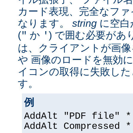
カード表現、完全なファ
なります。
string
に空白
(
か
) で囲む必要があ
"
'
は、クライアントが画像
や 画像のロードを無効に
イコンの取得に失敗した
す。
例
AddAlt "PDF file" *
AddAlt Compressed *