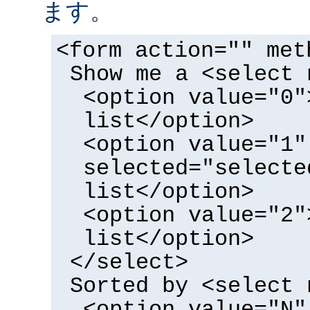
ます。
<form action="" met
Show me a <select 
<option value="0"
list</option>
<option value="1"
selected="selecte
list</option>
<option value="2"
list</option>
</select>
Sorted by <select 
<option value="N"