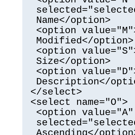
selected="selecte
Name</option>
<option value="M"
Modified</option>
<option value="S"
Size</option>
<option value="D"
Description</opti
</select>
<select name="O">
<option value="A"
selected="selecte
Ascending</option