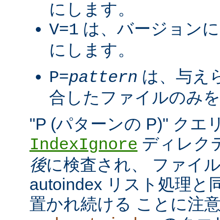
にします。
は、バージョンに
V=1
にします。
は、与え
P=
pattern
合したファイルのみを
"P (パターンの P)" 
ディレク
IndexIgnore
後
に検査され、 ファイ
autoindex リスト処
置かれ続ける ことに注