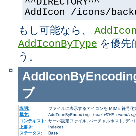
^^DIRECTORY^^
AddIcon /icons/back
もし可能なら、
AddIco
を優先
AddIconByType
う。
AddIconByEncodin
ブ
説明:
ファイルに表示するアイコンを MIME 符号
構文:
AddIconByEncoding
icon
MIME-encoding
コンテキスト:
サーバ設定ファイル, バーチャルホスト, ディレクトリ
上書き:
Indexes
ステータス:
Base