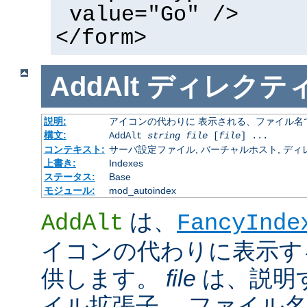
value="Go" />
</form>
AddAlt
ディレクテ
説明:
アイコンの代わりに 表示される、ファイル名
構文:
AddAlt
string
file
[
file
] ...
コンテキスト:
サーバ設定ファイル, バーチャルホスト, ディレクトリ
上書き:
Indexes
ステータス:
Base
モジュール:
mod_autoindex
は、
AddAlt
FancyInde
イコンの代わりに表示す
供します。
file
は、説明
イル拡張子、 ファイル