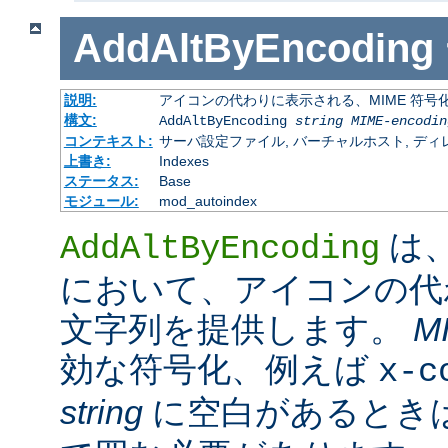
AddAltByEncoding
説明:
アイコンの代わりに表示される、MIME 符号
構文:
AddAltByEncoding
string
MIME-encodin
コンテキスト:
サーバ設定ファイル, バーチャルホスト, ディレクトリ
上書き:
Indexes
ステータス:
Base
モジュール:
mod_autoindex
は
AddAltByEncoding
において、アイコンの代
文字列を提供します。
M
効な符号化、例えば
x-c
string
に空白があるときは