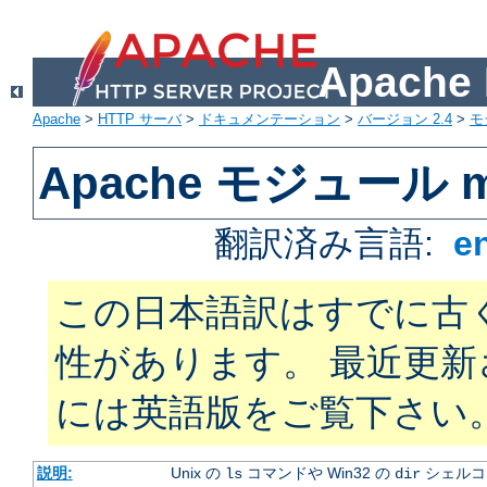
Apach
Apache
>
HTTP サーバ
>
ドキュメンテーション
>
バージョン 2.4
>
モ
Apache モジュール mo
翻訳済み言語:
e
この日本語訳はすでに古
性があります。 最近更
には英語版をご覧下さい
説明:
Unix の
コマンドや Win32 の
シェルコ
ls
dir