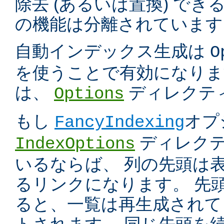
除去 (あるいは置換) で
の機能は分離されています
自動インデックス生成は
O
を使うことで有効になりま
は、
ディレクテ
Options
もし
オプ
FancyIndexing
ディレク
IndexOptions
いるならば、 列の先頭は
るリンクになります。 先
ると、一覧は再生成されて