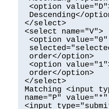
<option value="D"
Descending</optio
</select>
<select name="V">
<option value="0"
selected="selecte
order</option>
<option value="1"
order</option>
</select>
Matching <input ty
name="P" value="*"
<input type="submi