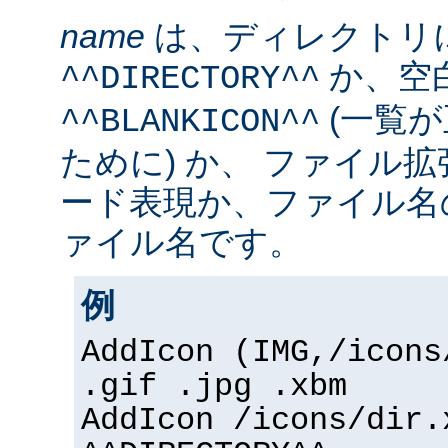
name
は、ディレクトリ
か、空
^^DIRECTORY^^
(一覧
^^BLANKICON^^
ために) か、 ファイル
ード表現か、ファイル名
ァイル名です。
例
AddIcon (IMG,/icons
.gif .jpg .xbm
AddIcon /icons/dir.