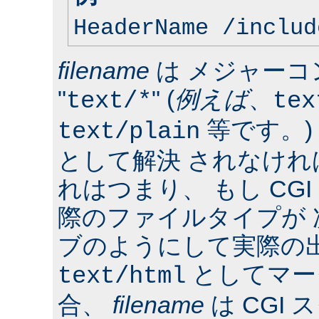
HeaderName /includ
filename
は メジャーコ
"
" (
例えば
、
text/*
tex
等です。)
text/plain
として解決 されなけ
れはつまり、 もし CG
際のファイルタイプが
ブのようにして実際の
としてマー
text/html
合、
filename
は CGI