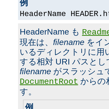
例
HeaderName HEADER.h
HeaderName も
Readm
現在は、
filename
をイ
いるディレクトリに用いら
する相対 URI パスと
filename
がスラッシュ
からの
DocumentRoot
す。
例