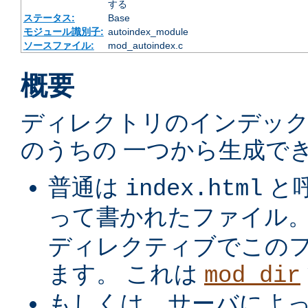
する
ステータス:
Base
モジュール識別子:
autoindex_module
ソースファイル:
mod_autoindex.c
概要
ディレクトリのインデック
のうちの 一つから生成でき
普通は
と
index.html
って書かれたファイル
ディレクティブでこの
ます。 これは
mod_dir
もしくは、サーバによ