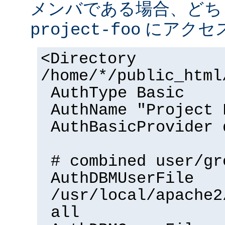
メンバである場合、どち
にアクセ
project-foo
<Directory
/home/*/public_html
AuthType Basic
AuthName "Project 
AuthBasicProvider 
# combined user/gr
AuthDBMUserFile
/usr/local/apache2
all