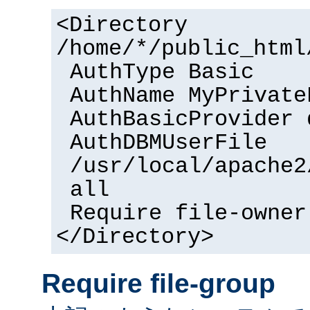
<Directory
/home/*/public_html
AuthType Basic
AuthName MyPrivate
AuthBasicProvider 
AuthDBMUserFile
/usr/local/apache2
all
Require file-owner
</Directory>
Require file-group