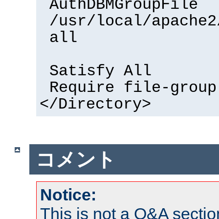
AuthDBMGroupFile
/usr/local/apache2
all
Satisfy All
Require file-group
</Directory>
コメント
Notice:
This is not a Q&A sect