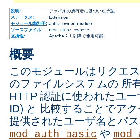
説明:
ファイルの所有者に基づいた承認
ステータス:
Extension
モジュール識別子:
authz_owner_module
ソースファイル:
mod_authz_owner.c
互換性:
Apache 2.1 以降で使用可能
概要
このモジュールはリクエ
のファイルシステムの 所
HTTP 認証に使われたユーザ
ID) と 比較することで
提供されたユーザ名とパス
や
mod_auth_basic
mod_