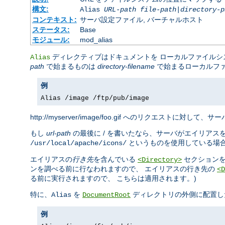
構文:
Alias
URL-path
file-path
|
directory-p
コンテキスト:
サーバ設定ファイル, バーチャルホスト
ステータス:
Base
モジュール:
mod_alias
ディレクティブはドキュメントを ローカルファイル
Alias
path
で始まるものは
directory-filename
で始まるローカルフ
例
Alias /image /ftp/pub/image
http://myserver/image/foo.gif へのリクエストに対して、サーバ
もし
url-path
の最後に / を書いたなら、サーバがエイリアス
というものを使用している場
/usr/local/apache/icons/
エイリアスの
行き先
を含んでいる
セクションを
<Directory>
ンを調べる前に行なわれますので、 エイリアスの行き先の
<D
る前に実行されますので、 こちらは適用されます。)
特に、
を
ディレクトリの外側に配置し
Alias
DocumentRoot
例