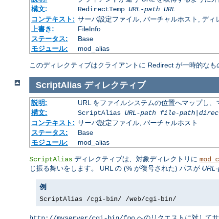
構文:
RedirectTemp
URL-path
URL
コンテキスト:
サーバ設定ファイル, バーチャルホスト, ディレクトリ
上書き:
FileInfo
ステータス:
Base
モジュール:
mod_alias
このディレクティブはクライアントに Redirect が一時的なも
ScriptAlias
ディレクティブ
説明:
URL をファイルシステムの位置へマップし、マ
構文:
ScriptAlias
URL-path
file-path
|
direc
コンテキスト:
サーバ設定ファイル, バーチャルホスト
ステータス:
Base
モジュール:
mod_alias
ディレクティブは、対象ディレクトリに
ScriptAlias
mod_c
じ振る舞いをします。 URL の (% が復号された) パスが
URL-
例
ScriptAlias /cgi-bin/ /web/cgi-bin/
へのリクエストに対して
http://myserver/cgi-bin/foo