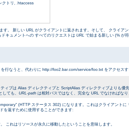
, .htaccess
マップします。 新しい URL がクライアントに返されます。そして、 クラ
まるドキュメントへの すべてのリクエストは
URL
で始まる新しい (% が符
クエストを行なうと、代わりに http://foo2.bar.com/service/foo.txt
ブは Alias ディレクティブと ScriptAlias ディレクティブよりも優先さ
としても、
URL-path
は相対パスではなく、完全な URL でなければな
orary" (HTTP ステータス 302) になります。これはクライアン
コードを返すために使用することができます:
ます。 これはリソースが永久に移動したということを意味します。