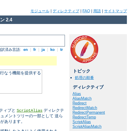
モジュール
|
ディレクティブ
|
FAQ
|
用語
|
サイトマップ
 2.4
翻訳済み言語:
en
|
fr
|
ja
|
ko
|
tr
トピック
を行なう機能を提供する
処理の順番
ディレクティブ
Alias
AliasMatch
Redirect
RedirectMatch
ティブと
ディレクテ
ScriptAlias
RedirectPermanent
ュメントツリーの一部として 送ら
RedirectTemp
果があります。
ScriptAlias
ScriptAliasMatch