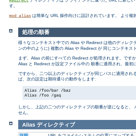
ディレクティブは クライアントに違った URL に新
Redirect
す。
は簡単な URL 操作向けに設計されています。 より
mod_alias
処理の順番
様々なコンテキスト中での Alias や Redirect は他のデ
ンの中のように) 複数の Alias や Redirect が 同じ
まず、Alias の前にすべての Redirect が処理されます。です
Alias と Redirect が設定ファイル中の 順番に適用され
ですから、二つ以上のディレクティブが同じパスに適用される
ば、次の設定は期待通りの動作をします:
Alias /foo/bar /baz
Alias /foo /gaq
しかし、上記の二つのディレクティブの順番が逆になると、
せん。
Alias
ディレクティブ
説明:
URL をファイルシステムの位置にマップする