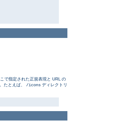
で指定された正規表現と URL の
す。たとえば、
ディレクトリ
/icons