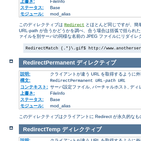
上書き:
FileInfo
ステータス:
Base
モジュール:
mod_alias
このディレクティブは
とほとんど同じですが、簡
Redirect
URL-path が合うかどうかを調べ、合う場合は括弧で括ら
ァイルを別サーバの同様な名前の JPEG ファイルにリダイ
RedirectMatch (.*)\.gif$ http://www.anotherse
RedirectPermanent
ディレクティブ
説明:
クライアントが違う URL を取得するように
構文:
RedirectPermanent
URL-path
URL
コンテキスト:
サーバ設定ファイル, バーチャルホスト, ディレクトリ
上書き:
FileInfo
ステータス:
Base
モジュール:
mod_alias
このディレクティブはクライアントに Redirect が永久的なも
RedirectTemp
ディレクティブ
説明:
クライアントが違う URL を取得するように