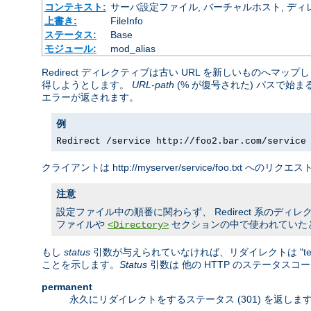
コンテキスト:
サーバ設定ファイル, バーチャルホスト, ディレクトリ
上書き:
FileInfo
ステータス:
Base
モジュール:
mod_alias
Redirect ディレクティブは古い URL を新しいものへ
得しようとします。
URL-path
(% が復号された) パスで始
エラーが返されます。
例
Redirect /service http://foo2.bar.com/service
クライアントは http://myserver/service/foo.txt へのリ
注意
設定ファイル中の順番に関わらず、 Redirect 系のディレクティ
ファイルや
セクションの中で使われていた
<Directory>
もし
status
引数が与えられていなければ、リダイレクトは "temp
ことを示します。
Status
引数は 他の HTTP のステータス
permanent
永久にリダイレクトをするステータス (301) を返し