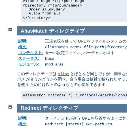
Alias /image /ftp/pub/image
<Directory /ftp/pub/image>
Order allow,deny
Allow from all
</Directory>
AliasMatch
ディレクティブ
説明:
正規表現を使って URL をファイルシステム
構文:
AliasMatch
regex
file-path
|
directory
コンテキスト:
サーバ設定ファイル, バーチャルホスト
ステータス:
Base
モジュール:
mod_alias
このディレクティブは
とほとんど同じですが、簡単な先
Alias
パス が合うかどうかを調べ、合う場合は括弧で括られたマッ
を使う ためには以下のようなものが使用できます:
AliasMatch ^/icons(.*) /usr/local/apache/icon
Redirect
ディレクティブ
説明:
クライアントが違う URL を取得するように
構文:
Redirect [
status
]
URL-path
URL