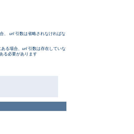
場合、
url
引数は省略されなければな
にある場合、
url
引数は存在していな
である必要があります