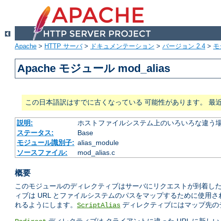
Apache
>
HTTP サーバ
>
ドキュメンテーション
>
バージョン 2.4
>
モ
Apache モジュール mod_alias
この日本語訳はすでに古くなっている 可能性があります。 最
説明:
ホストファイルシステム上のいろいろな違う場
ステータス:
Base
モジュール識別子:
alias_module
ソースファイル:
mod_alias.c
概要
このモジュールのディレクティブはサーバにリクエストが到着したと
ィブは URL とファイルシステムのパスをマップするために使用
れるようにします。
ディレクティブにはマップ先のデ
ScriptAlias