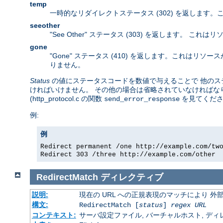
temp
一時的なリダイレクトステータス (302) を返します
seeother
"See Other" ステータス (303) を返します。
gone
"Gone" ステータス (410) を返します。これは
りません。
Status
の値にステータスコードを数値で与えることで 他のステー
ければいけません。 その他の場合は省略されていなければなり
(http_protocol.c の関数
を見てくださ
send_error_response
例:
例
Redirect permanent /one http://example.com/tw
Redirect 303 /three http://example.com/other
RedirectMatch
ディレクティブ
説明:
現在の URL への正規表現のマッチにより 
構文:
RedirectMatch [
status
]
regex
URL
コンテキスト:
サーバ設定ファイル, バーチャルホスト, ディレクトリ