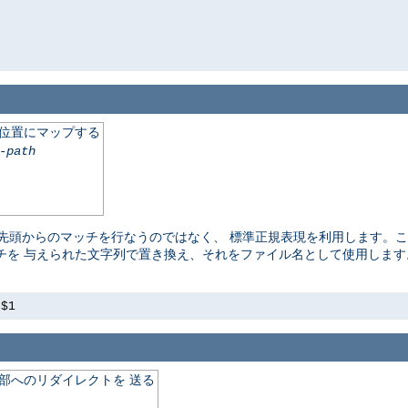
の位置にマップする
-path
頭からのマッチを行なうのではなく、 標準正規表現を利用します。ここ
チを 与えられた文字列で置き換え、それをファイル名として使用しま
s$1
外部へのリダイレクトを 送る