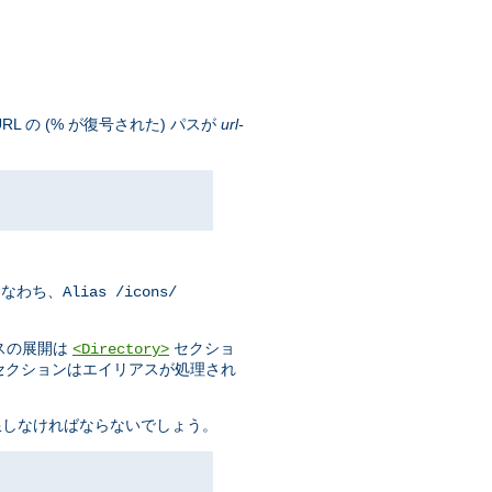
 の (% が復号された) パスが
url-
すなわち、
Alias /icons/
スの展開は
セクショ
<Directory>
セクションはエイリアスが処理され
限しなければならないでしょう。