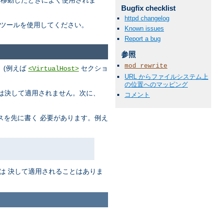
に移動したときによく使用されま
Bugfix checklist
httpd changelog
ツールを使用してください。
Known issues
Report a bug
参照
mod_rewrite
、(例えば
セクショ
<VirtualHost>
URL からファイルシステム上
の位置へのマッピング
s は決して適用されません。次に、
コメント
スを先に書く 必要があります。例え
は 決して適用されることはありま