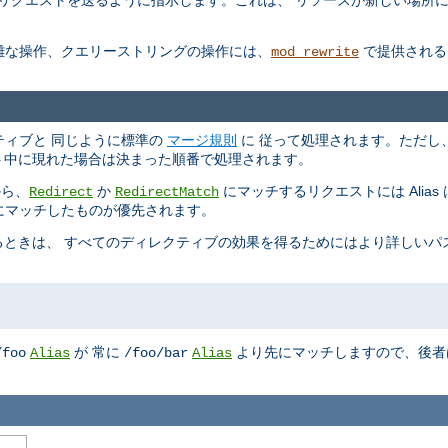
しいリクエストを送るように指示します。これは、 リソースが新しい場所
複雑な操作、クエリーストリングの操作には、
で提供される
mod_rewrite
ィレクティブと 同じように標準の
マージ規則
に 従って処理されます。ただし
コンテキスト中に現れた場合は決まった順番で処理されます。
から、
か
にマッチするリクエストには Alia
Redirect
RedirectMatch
、最初にマッチしたものが優先されます。
ときは、 すべてのディレクティブの効果を得るためにはより詳しいパ
が 常に
より先にマッチしますので、後者
/foo
Alias
/foo/bar
Alias