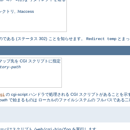
, .htaccess
のである (ステータス 302) ことを知らせます。
とまっ
Redirect temp
ップ先を CGI スクリプトに指定
tory-path
の cgi-script ハンドラで処理される CGI スクリプトがあることを
gi
path
で始まるものは ローカルのファイルシステムの フルパスである
サーバはスクリプト
を実行します。
/web/cgi-bin/foo