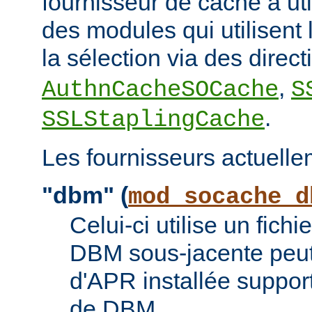
fournisseur de cache à uti
des modules qui utilisent l
la sélection via des direc
,
AuthnCacheSOCache
S
.
SSLStaplingCache
Les fournisseurs actuelle
"dbm" (
mod_socache_d
Celui-ci utilise un fic
DBM sous-jacente peut 
d'APR installée suppor
de DBM.