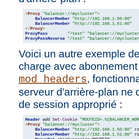
<
Proxy
"balancer://mycluster"
>
BalancerMember
"http://192.168.1.50:80"
BalancerMember
"http://192.168.1.51:80"
</
Proxy
>
ProxyPass
"/test"
"balancer://mycluste
ProxyPassReverse
"/test"
"balancer://mycluste
Voici un autre exemple de
charge avec abonnement u
, fonctionn
mod_headers
serveur d'arrière-plan ne 
de session approprié :
Header
 add 
Set
-
Cookie
"ROUTEID=.%{BALANCER_WO
<
Proxy
"balancer://mycluster"
>
BalancerMember
"http://192.168.1.50:80"
 r
BalancerMember
"http://192.168.1.51:80"
 r