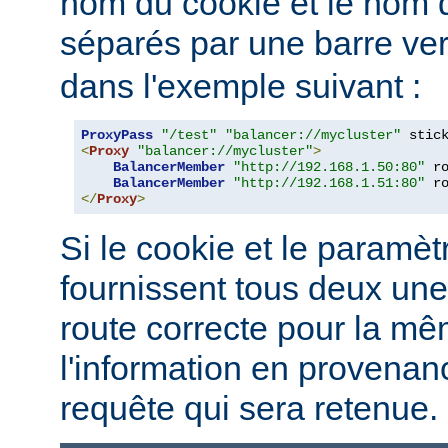
nom du cookie et le nom
séparés par une barre vert
dans l'exemple suivant :
ProxyPass
"/test"
"balancer://mycluster"
 stic
<
Proxy
"balancer://mycluster"
>
BalancerMember
"http://192.168.1.50:80"
 r
BalancerMember
"http://192.168.1.51:80"
 r
</
Proxy
>
Si le cookie et le paramèt
fournissent tous deux une
route correcte pour la mê
l'information en provena
requête qui sera retenue.