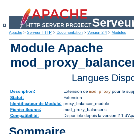
Serveu
Apache
>
Serveur HTTP
>
Documentation
>
Version 2.4
>
Modules
Module Apache
mod_proxy_balance
Langues Dispo
Description:
Extension de
pour le supp
mod_proxy
Statut:
Extension
Identificateur de Module:
proxy_balancer_module
Fichier Source:
mod_proxy_balancer.c
Compatibilité:
Disponible depuis la version 2.1 d'A
Sommaire