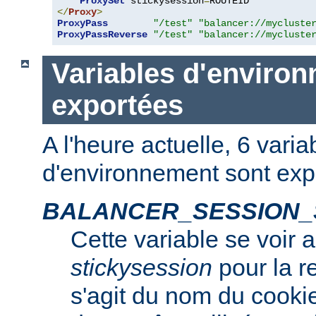
ProxySet
 stickysession
=
</
Proxy
>
ProxyPass
"/test"
"balancer://mycluste
ProxyPassReverse
"/test"
"balancer://mycluste
Variables d'enviro
exportées
A l'heure actuelle, 6 varia
d'environnement sont exp
BALANCER_SESSION_
Cette variable se voir 
stickysession
pour la r
s'agit du nom du cooki