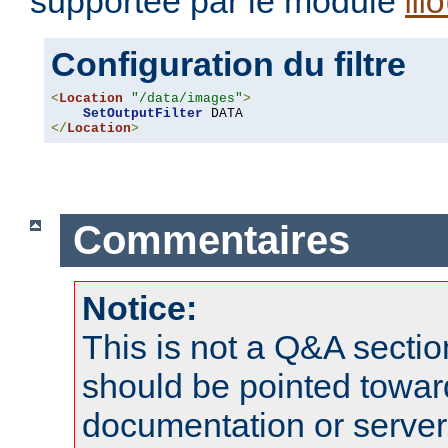
supportée par le module
mo
Configuration du filtre
<
Location
"/data/images"
>
SetOutputFilter
</
Location
>
Commentaires
Notice:
This is not a Q&A sect
should be pointed towar
documentation or serve