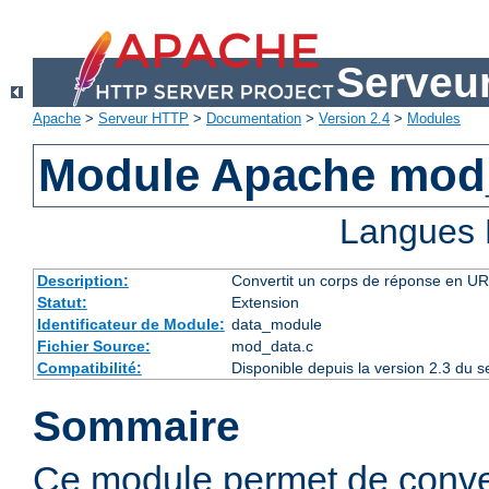
Serveu
Apache
>
Serveur HTTP
>
Documentation
>
Version 2.4
>
Modules
Module Apache mod
Langues 
Description:
Convertit un corps de réponse en 
Statut:
Extension
Identificateur de Module:
data_module
Fichier Source:
mod_data.c
Compatibilité:
Disponible depuis la version 2.3 du
Sommaire
Ce module permet de conve