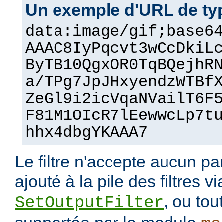
Un exemple d'URL de ty
data:image/gif;base6
AAAC8IyPqcvt3wCcDkiL
ByTB10QgxOR0TqBQejhR
a/TPg7JpJHxyendzWTBf
ZeGl9i2icVqaNVailT6F
F81M1OIcR7lEewwcLp7t
hhx4dbgYKAAA7
Le filtre n'accepte aucun pa
ajouté à la pile des filtres vi
, ou tou
SetOutputFilter