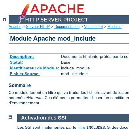
Apache
>
Serveur HTTP
>
Documentation
>
Version 2.4
>
Modules
Module Apache mod_include
Description:
Documents html interprétés par le se
Statut:
Base
Identificateur de Module:
include_module
Fichier Source:
mod_include.c
Sommaire
Ce module fournit un filtre qui va traiter les fichiers avant de l
nommés
éléments
. Ces éléments permettent l'insertion conditionne
d'environnement.
Activation des SSI
Les SSI sont implémentés par le
filtre
. Si des docu
INCLUDES