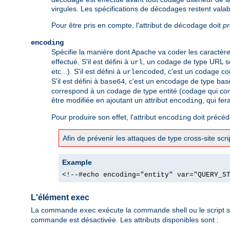
virgules. Les spécifications de décodages restent valab
Pour être pris en compte, l'attribut de
doit
p
décodage
encoding
Spécifie la manière dont Apache va coder les caractères 
effectué. S'il est défini à
, un codage de type URL se
url
etc...). S'il est défini à
, c'est un codage co
urlencoded
S'il est défini à
, c'est un encodage de type bas
base64
correspond à un codage de type entité (codage qui con
être modifiée en ajoutant un attribut
, qui fer
encoding
Pour produire son effet, l'attribut
doit précéde
encoding
Afin de prévenir les attaques de type cross-site sc
Example
<!--#echo encoding="entity" var="QUERY_S
L'élément exec
La commande
exécute la commande shell ou le script s
exec
commande est désactivée. Les attributs disponibles sont :