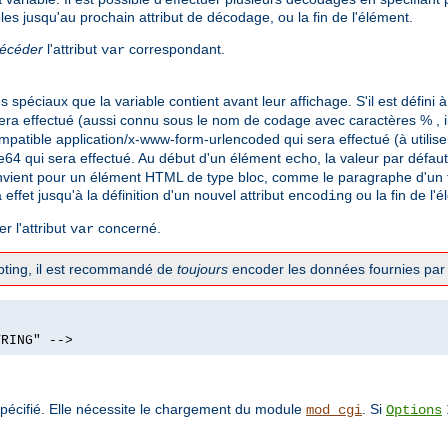
les jusqu'au prochain attribut de décodage, ou la fin de l'élément.
récéder
l'attribut
correspondant.
var
spéciaux que la variable contient avant leur affichage. S'il est défini 
ra effectué (aussi connu sous le nom de codage avec caractères % , il
mpatible application/x-www-form-urlencoded qui sera effectué (à utilis
e64 qui sera effectué. Au début d'un élément
, la valeur par défau
echo
vient pour un élément HTML de type bloc, comme le paragraphe d'un te
a effet jusqu'à la définition d'un nouvel attribut
ou la fin de l'
encoding
r l'attribut
concerné.
var
ripting, il est recommandé de
toujours
encoder les données fournies par l
TRING" -->
pécifié. Elle nécessite le chargement du module
. Si
mod_cgi
Options