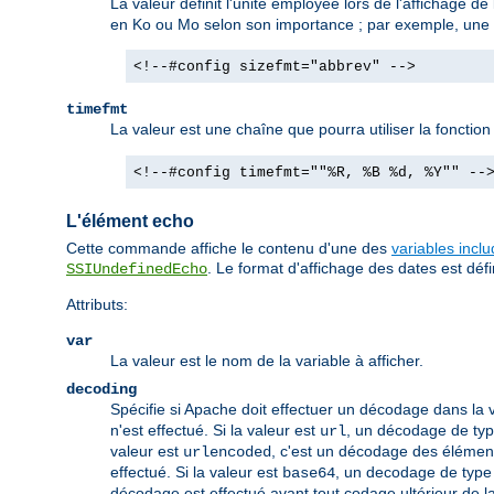
La valeur définit l'unité employée lors de l'affichage de 
en Ko ou Mo selon son importance ; par exemple, une ta
<!--#config sizefmt="abbrev" -->
timefmt
La valeur est une chaîne que pourra utiliser la fonctio
<!--#config timefmt=""%R, %B %d, %Y"" --
L'élément echo
Cette commande affiche le contenu d'une des
variables incl
. Le format d'affichage des dates est défin
SSIUndefinedEcho
Attributs:
var
La valeur est le nom de la variable à afficher.
decoding
Spécifie si Apache doit effectuer un décodage dans la v
n'est effectué. Si la valeur est
, un décodage de type
url
valeur est
, c'est un décodage des élémen
urlencoded
effectué. Si la valeur est
, un decodage de type 
base64
décodage est effectué avant tout codage ultérieur de la