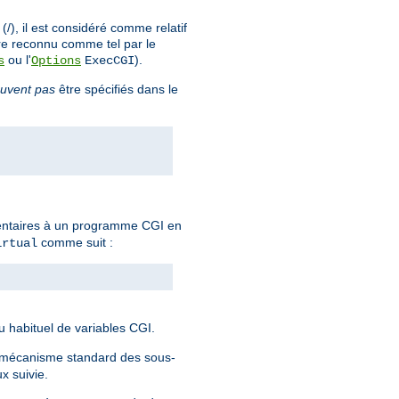
), il est considéré comme relatif
re reconnu comme tel par le
ou l'
).
s
Options
ExecCGI
uvent pas
être spécifiés dans le
mentaires à un programme CGI en
comme suit :
irtual
eu habituel de variables CGI.
e mécanisme standard des sous-
x suivie.