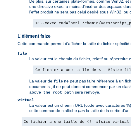
De plus, sur certaines plate-formes, comme Win32, et so
une directive
, à moins d'insérer des espaces dan
exec
l'effet produit ne sera pas celui désiré sous Win32, ou d
<!--#exec cmd="perl /chemin/vers/script_
L'élément fsize
Cette commande permet d'afficher la taille du fichier spécifié
file
La valeur est le chemin du fichier, relatif au répertoir
Ce fichier a une taille de <!--#fsize fi
La valeur de
ne peut pas faire référence à un fic
file
documents ; il ne peut donc ni commencer par un slash
sera renvoyé.
above the root path
virtual
La valeur est un chemin URL (codé avec caractères %).
cette commande n'affiche
pas
la taille de la sortie d
Ce fichier a une taille de <!--#fsize virtual