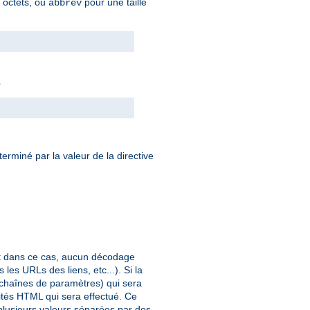
n octets, ou
pour une taille
abbrev
.
éterminé par la valeur de la directive
et dans ce cas, aucun décodage
les URLs des liens, etc...). Si la
 chaînes de paramètres) qui sera
ités HTML qui sera effectué. Ce
 plusieurs valeurs séparées par des