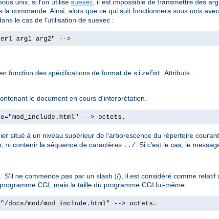
us unix, si l'on utilise
suexec
, il est impossible de transmettre des
s la commande. Ainsi, alors que ce qui suit fonctionnera sous unix ave
ans le cas de l'utilisation de suexec :
perl arg1 arg2" -->
 en fonction des spécifications de format de
. Attributs :
sizefmt
e contenant le document en cours d'interprétation.
le="mod_include.html" --> octets.
hier situé à un niveau supérieur de l'arborescence du répertoire couran
, ni contenir la séquence de caractères
. Si c'est le cas, le messa
../
 S'il ne commence pas par un slash (/), il est considéré comme relati
'un programme CGI, mais la taille du programme CGI lui-même.
="/docs/mod/mod_include.html" --> octets.