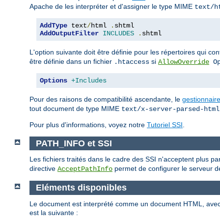
Apache de les interpréter et d'assigner le type MIME
text/h
AddType
 text
/
html 
.
AddOutputFilter
INCLUDES
.
shtml
L'option suivante doit être définie pour les répertoires qui c
être définie dans un fichier
si
.htaccess
AllowOverride
Op
Options
+Includes
Pour des raisons de compatibilité ascendante, le
gestionnair
tout document de type MIME
text/x-server-parsed-html
Pour plus d'informations, voyez notre
Tutoriel SSI
.
PATH_INFO et SSI
Les fichiers traités dans le cadre des SSI n'acceptent plus p
directive
permet de configurer le serveur de
AcceptPathInfo
Eléments disponibles
Le document est interprété comme un document HTML, ave
est la suivante :