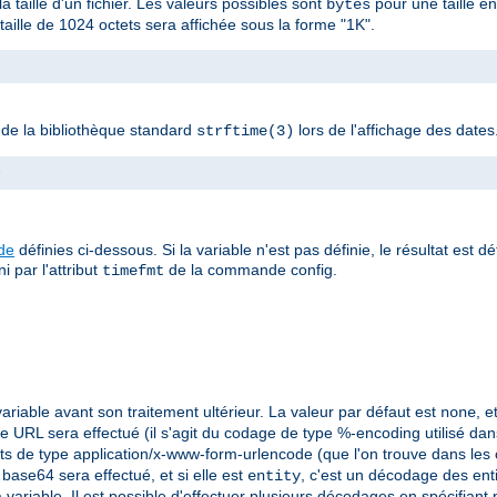
la taille d'un fichier. Les valeurs possibles sont
pour une taille e
bytes
ille de 1024 octets sera affichée sous la forme "1K".
n de la bibliothèque standard
lors de l'affichage des dates
strftime(3)
>
ude
définies ci-dessous. Si la variable n'est pas définie, le résultat est d
i par l'attribut
de la commande config.
timefmt
ariable avant son traitement ultérieur. La valeur par défaut est
, 
none
 URL sera effectué (il s'agit du codage de type %-encoding utilisé dans 
ts de type application/x-www-form-urlencode (que l'on trouve dans les
base64 sera effectué, et si elle est
, c'est un décodage des ent
entity
 variable. Il est possible d'effectuer plusieurs décodages en spécifiant