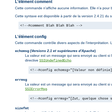
L'élément comment
Cette commande n'affiche aucune information. Elle n'a pour b
Cette syntaxe est disponible à partir de la version 2.4.21 d
<!--#comment Blah Blah Blah -->
L'élément config
Cette commande contrôle divers aspects de l'interprétation. Le
(
Versions 2.1 et supérieures d'Apache
)
echomsg
La valeur est un message qui sera envoyé au client si 
directive
.
SSIUndefinedEcho
<!--#config echomsg="[Valeur non définie
errmsg
La valeur est un message qui sera envoyé au client si un
.
SSIErrorMsg
<!--#config errmsg="[Zut, quelque chose 
sizefmt