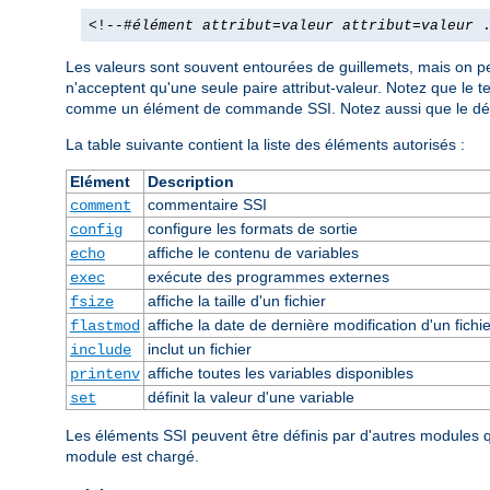
<!--#
élément
attribut
=
valeur
attribut
=
valeur
.
Les valeurs sont souvent entourées de guillemets, mais on pe
n'acceptent qu'une seule paire attribut-valeur. Notez que le 
comme un élément de commande SSI. Notez aussi que le dél
La table suivante contient la liste des éléments autorisés :
Elément
Description
commentaire SSI
comment
configure les formats de sortie
config
affiche le contenu de variables
echo
exécute des programmes externes
exec
affiche la taille d'un fichier
fsize
affiche la date de dernière modification d'un fichie
flastmod
inclut un fichier
include
affiche toutes les variables disponibles
printenv
définit la valeur d'une variable
set
Les éléments SSI peuvent être définis par d'autres modules
module est chargé.