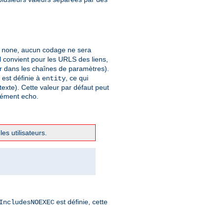
à
, aucun codage ne sera
none
 convient pour les URLS des liens,
er dans les chaînes de paramètres).
t est définie à
, ce qui
entity
xte). Cette valeur par défaut peut
élément echo.
es utilisateurs.
est définie, cette
IncludesNOEXEC