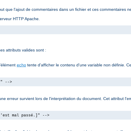
ut que l'ajout de commentaires dans un fichier et ces commentaires ne
u serveur HTTP Apache.
s attributs valides sont :
l'élément
tente d'afficher le contenu d'une variable non définie. Ce
echo
]" -->
e erreur survient lors de l'interprétation du document. Cet attribut l'e
s'est mal passé.]" -->