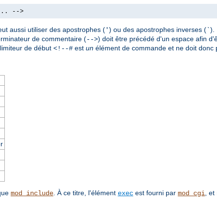
.. -->
ut aussi utiliser des apostrophes (
) ou des apostrophes inverses (
)
'
`
terminateur de commentaire (
) doit être précédé d'un espace afin d'ê
-->
imiteur de début
est
un
élément de commande et ne doit donc p
<!--#
r
 que
. À ce titre, l'élément
est fourni par
, et
mod_include
exec
mod_cgi