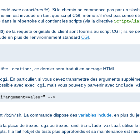
ncodé avec caractères %). Si le chemin ne commence pas par un slash (/
min est invoqué en tant que script CGI, même s'il n'est pas censé êt
ans le répertoire qui contient les scripts (via la directive
ScriptAlia
) de la requête originale du client sont fournis au script CGI ; ils
ne pe
NG
clude en plus de l'environnement standard
CGI
.
n-tête
, ce dernier sera traduit en ancrage HTML.
Location:
. En particulier, si vous devez transmettre des arguments supplé
cgi
possible avec
, mais vous pouvez y parvenir avec
exec cgi
include v
gi?argument=valeur" -->
nt
. La commande dispose des
variables include
, en plus du j
/bin/sh
à la place de
ou
.
utilise l
#exec cgi
#exec cmd
#include virtual
ts. Il a fait l'objet de tests plus approfondis et sa maintenance est mieu