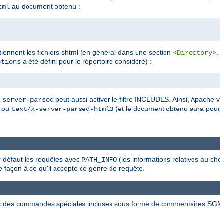
au document obtenu :
tml
ontiennent les fichiers shtml (en général dans une section
,
<Directory>
a été défini pour le répertoire considéré) :
tions
e
peut aussi activer le filtre INCLUDES. Ainsi, Apache v
server-parsed
ou
(et le document obtenu aura pou
text/x-server-parsed-html3
ar défaut les requêtes avec
(les informations relatives au ch
PATH_INFO
 façon à ce qu'il accepte ce genre de requête.
c des commandes spéciales incluses sous forme de commentaires SG