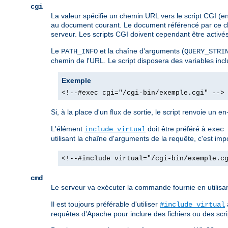
cgi
La valeur spécifie un chemin URL vers le script CGI (e
au document courant. Le document référencé par ce che
serveur. Les scripts CGI doivent cependant être activés d
Le
et la chaîne d'arguments (
PATH_INFO
QUERY_STRI
chemin de l'URL. Le script disposera des variables in
Exemple
<!--#exec cgi="/cgi-bin/exemple.cgi" -->
Si, à la place d'un flux de sortie, le script renvoie un e
L'élément
doit être préféré à
include virtual
exec 
utilisant la chaîne d'arguments de la requête, c'est im
<!--#include virtual="/cgi-bin/exemple.c
cmd
Le serveur va exécuter la commande fournie en utilisa
Il est toujours préférable d'utiliser
#include virtual
requêtes d'Apache pour inclure des fichiers ou des scrip