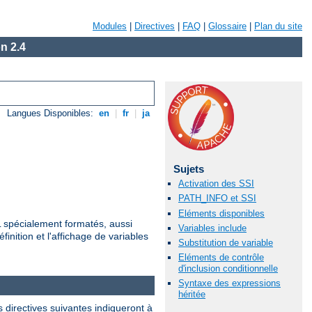
Modules
|
Directives
|
FAQ
|
Glossaire
|
Plan du site
n 2.4
Langues Disponibles:
en
|
fr
|
ja
Sujets
Activation des SSI
PATH_INFO et SSI
Eléments disponibles
ML spécialement formatés, aussi
Variables include
finition et l'affichage de variables
Substitution de variable
Eléments de contrôle
d'inclusion conditionnelle
Syntaxe des expressions
héritée
 directives suivantes indiqueront à