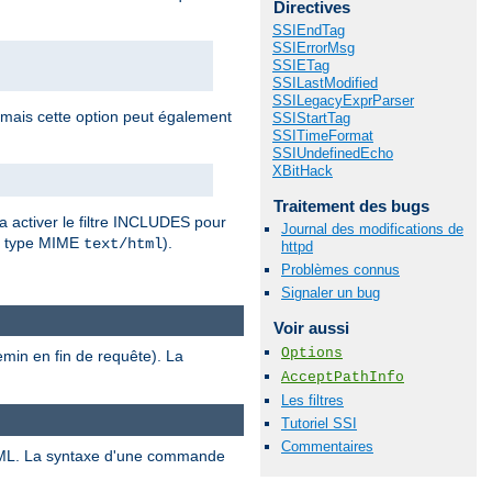
Directives
SSIEndTag
SSIErrorMsg
SSIETag
SSILastModified
SSILegacyExprParser
 mais cette option peut également
SSIStartTag
SSITimeFormat
SSIUndefinedEcho
XBitHack
Traitement des bugs
a activer le filtre INCLUDES pour
Journal des modifications de
r type MIME
).
text/html
httpd
Problèmes connus
Signaler un bug
Voir aussi
Options
emin en fin de requête). La
AcceptPathInfo
Les filtres
Tutoriel SSI
Commentaires
ML. La syntaxe d'une commande