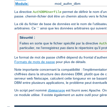
Module:
mod_authn_dbm
La directive
permet de définir le nom d'un 
AuthDBMUserFile
passe.
chemin-fichier
doit être un chemin absolu vers le fich
La clé du fichier de base de données est le nom de l'utilisate
arbitraires. Ce ':' ainsi que les données arbitraires qui suiven
Sécurité :
Faites en sorte que le fichier spécifié par la directive
Auth
particulier, ne l'enregistrez
pas
dans le répertoire qu'il pro
Le format de mot de passe chiffré dépend du frontal d'authent
Formats de mots de passe
pour plus de détails.
Note importante concernant la compatibilité : l'implémentati
chiffrées dans la structure des données DBM, plutôt que de ca
serveur web Netscape, calculent cette longueur en se basant s
DBM entre plusieurs applications, le problème peut éventuell
Un script perl nommé
est fourni avec Apache. On 
dbmmanage
ce module utilise. Il existe également un autre outil pour gé