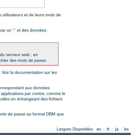
 utilisateurs et de leurs mots de
par un ':' et des données
du serveur web ; en
fichier des mots de passe.
. Voir la documentation sur les
correspondant aux données
s applications par contre, comme le
cultés en échangeant des fichiers
e mots de passe au format DBM que
Langues Disponibles:
en
|
fr
|
ja
|
ko