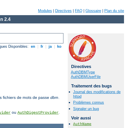
Modules
|
Directives
|
FAQ
|
Glossaire
|
Plan du site
n 2.4
gues Disponibles:
en
|
fr
|
ja
|
ko
Directives
AuthDBMType
AuthDBMUserFile
Traitement des bugs
Journal des modifications de
httpd
des fichiers de mots de passe
dbm
.
Problèmes connus
Signaler un bug
ou
.
vider
AuthDigestProvider
Voir aussi
AuthName