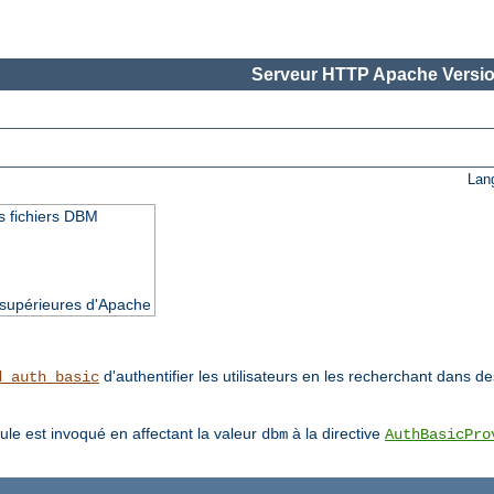
Serveur HTTP Apache Versio
Lan
des fichiers DBM
t supérieures d'Apache
d'authentifier les utilisateurs en les recherchant dans 
d_auth_basic
ule est invoqué en affectant la valeur
à la directive
dbm
AuthBasicPro