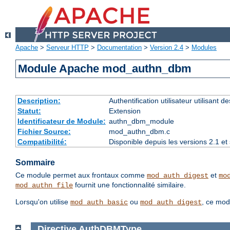
Apache
>
Serveur HTTP
>
Documentation
>
Version 2.4
>
Modules
Module Apache mod_authn_dbm
Description:
Authentification utilisateur utilisant 
Statut:
Extension
Identificateur de Module:
authn_dbm_module
Fichier Source:
mod_authn_dbm.c
Compatibilité:
Disponible depuis les versions 2.1 e
Sommaire
Ce module permet aux frontaux comme
et
mod_auth_digest
mo
fournit une fonctionnalité similaire.
mod_authn_file
Lorsqu'on utilise
ou
, ce mod
mod_auth_basic
mod_auth_digest
Directive
AuthDBMType