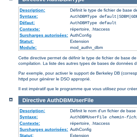
Description:
Définit le type de fichier de base 
Syntaxe:
AuthDBMType default|SDBM|GD
Défaut:
AuthDBMType default
Contexte:
répertoire, .htaccess
Surcharges autorisées:
AuthConfig
Statut:
Extension
Module:
mod_authn_dbm
Cette directive permet de définir le type de fichier de base 
compilation. La liste des autres types de bases de données 
Par exemple, pour activer le support de Berkeley DB (corre
httpd pour générer le DSO approprié.
Il est impératif que le programme que vous utilisez pour crée
Directive
AuthDBMUserFile
Description:
Définit le nom d'un fichier de base
Syntaxe:
AuthDBMUserFile
chemin-fich
Contexte:
répertoire, .htaccess
Surcharges autorisées:
AuthConfig
Statut:
Extension