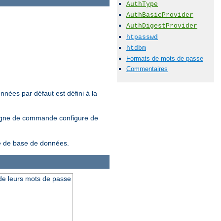
AuthType
AuthBasicProvider
AuthDigestProvider
htpasswd
htdbm
Formats de mots de passe
Commentaires
nnées par défaut est défini à la
ligne de commande configure de
ype de base de données.
t de leurs mots de passe