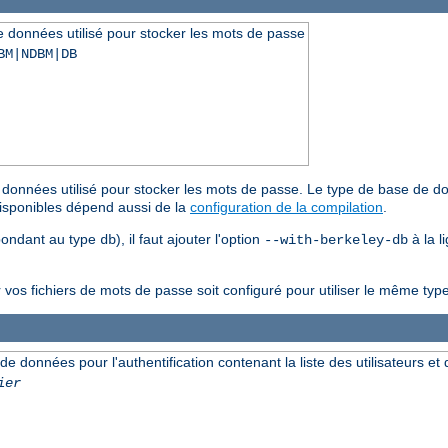
de données utilisé pour stocker les mots de passe
BM|NDBM|DB
de données utilisé pour stocker les mots de passe. Le type de base de do
disponibles dépend aussi de la
configuration de la compilation
.
spondant au type
), il faut ajouter l'option
à la 
db
--with-berkeley-db
r vos fichiers de mots de passe soit configuré pour utiliser le même t
 de données pour l'authentification contenant la liste des utilisateurs e
ier