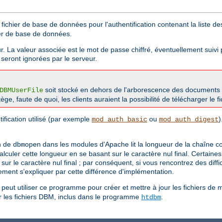
fichier de base de données pour l'authentification contenant la liste des
ier de base de données.
ur. La valeur associée est le mot de passe chiffré, éventuellement suivi 
t seront ignorées par le serveur.
soit stocké en dehors de l'arborescence des documents 
DBMUserFile
tège, faute de quoi, les clients auraient la possibilité de télécharger le 
ification utilisé (par exemple
ou
)
mod_auth_basic
mod_auth_digest
on de
dans les modules d'Apache lit la longueur de la chaîne 
dbmopen
lculer cette longueur en se basant sur le caractère nul final. Certaine
ur le caractère nul final ; par conséquent, si vous rencontrez des diffi
ement s'expliquer par cette différence d'implémentation.
peut utiliser ce programme pour créer et mettre à jour les fichiers d
rer les fichiers DBM, inclus dans le programme
.
htdbm