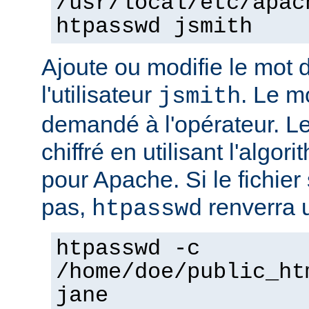
/usr/local/etc/apac
htpasswd jsmith
Ajoute ou modifie le mot 
l'utilisateur
. Le m
jsmith
demandé à l'opérateur. L
chiffré en utilisant l'algo
pour Apache. Si le fichier 
pas,
renverra u
htpasswd
htpasswd -c
/home/doe/public_ht
jane