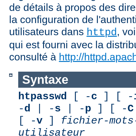
de détails à propos des dir
la configuration de l'authent
utilisateurs dans
, vo
httpd
qui est fourni avec la distri
consulté à
http://httpd.apac
Syntaxe
htpasswd
[ -
c
] [ -
-
d
| -
s
| -
p
] [ -
C
[ -
v
]
fichier-mots
utilisateur