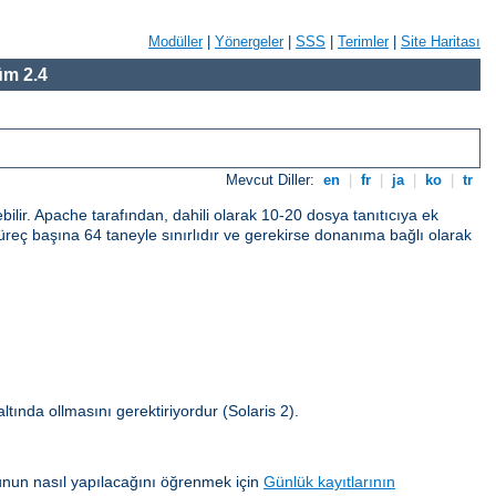
Modüller
|
Yönergeler
|
SSS
|
Terimler
|
Site Haritası
m 2.4
Mevcut Diller:
en
|
fr
|
ja
|
ko
|
tr
bilir. Apache tarafından, dahili olarak 10-20 dosya tanıtıcıya ek
ı süreç başına 64 taneyle sınırlıdır ve gerekirse donanıma bağlı olarak
 altında ollmasını gerektiriyordur (Solaris 2).
unun nasıl yapılacağını öğrenmek için
Günlük kayıtlarının