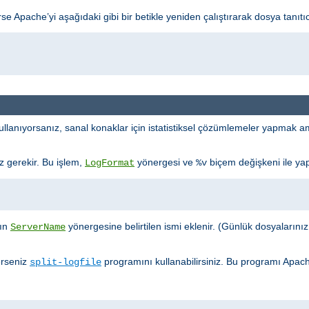
 Apache’yi aşağıdaki gibi bir betikle yeniden çalıştırarak dosya tanıtıcı s
llanıyorsanız, sanal konaklar için istatistiksel çözümlemeler yapmak ama
iz gerekir. Bu işlem,
yönergesi ve
biçem değişkeni ile yapı
LogFormat
%v
ğın
yönergesine belirtilen ismi eklenir. (Günlük dosyalarınızın k
ServerName
erseniz
programını kullanabilirsiniz. Bu programı Apac
split-logfile