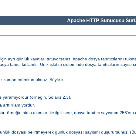
Apache HTTP Sunucusu Sürü
in ayrı günlük kayıtları tutuyorsanız, Apache dosya tanıtıcılarını tükete
dosya tanıcı kullanılır. Unix işletim sisteminde dosya tanıtıcıların sayıs
 her zaman mümkün olmaz. Şöyle ki:
şe yaramıyordur (örneğin, Solaris 2.3).
 arttırılamıyordur.
ır: örneğin stdio akımları ile ilgili sınır, dosya tanıtıcı sayısının 256’nın
ünlük dosyası belirtmeyerek günlük dosyası sayısını düşürürsünüz. (B