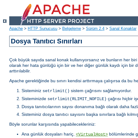
Apache
>
HTTP Sunucusu
>
Belgeleme
>
Sürüm 2.4
>
Sanal Konaklar
Dosya Tanıtıcı Sınırları
Çok büyük sayıda sanal konak kullanıyorsanız ve bunların her biri iç
olarak her hata günlüğü için bir ve her diğer günlük kaydı için bir 
arttırılabilir.
Apache gerektiğinde bu sınırı kendisi arttırmaya çalışırsa da bu
Sisteminiz
sistem çağrısını sağlamıyordur.
setrlimit()
Sisteminizde
çağrısı hiçbir i
setrlimit(RLIMIT_NOFILE)
Dosya tanıtıcılarının sayısı donanıma bağlı olarak daha fazla
Sisteminiz dosya tanıtıcı sayısını başka sınırlara bağlı kılmışt
Böyle sorunlar karşısında yapabilecekleriniz:
Ana günlük dosyaları hariç,
bölümlerinde g
<VirtualHost>