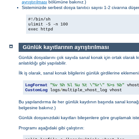
ayrıştırılması
bölümüne bakınız.)
Sisteminizde serbest dosya tanıtıcı sayısı 1-2 civarına düşerse
#!/bin/sh
ulimit -S -n 100
exec httpd
Günlük kayıtlarının ayrıştırılması
Günlük dosyalarını çok sayıda sanal konak için ortak olarak ku
anlatıldığı gibi yapılabilir.
İlk iş olarak, sanal konak bilgilerini günlük girdilerine eklemen
LogFormat
"%v %h %l %u %t \"%r\" %>s %b"
CustomLog
 logs
/
multiple_vhost_log vhost
Bu yapılandırma ile her günlük kaydının başında sanal kona
belgesine bakınız.)
Günlük dosyanızdaki kayıtları bileşenlere göre gruplamak ist
Programı aşağıdaki gibi çalıştırın: