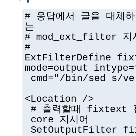
# 응답에서 글을 대체
는
# mod_ext_filter 
#
ExtFilterDefine fix
mode=output intype=
cmd="/bin/sed s/ve
<Location />
# 출력할때 fixtex
core 지시어
SetOutputFilter fi