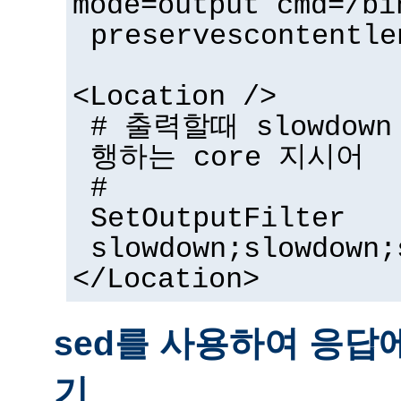
mode=output cmd=/bi
preservescontentle
<Location />
# 출력할때 slowdow
행하는 core 지시어
#
SetOutputFilter
slowdown;slowdown;
</Location>
sed를 사용하여 응답
기