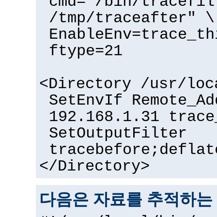
cmd="/bin/tracefil
/tmp/traceafter" \
EnableEnv=trace_th
ftype=21
<Directory /usr/loc
SetEnvIf Remote_Ad
192.168.1.31 trace
SetOutputFilter
tracebefore;deflat
</Directory>
다음은 자료를 추적하는