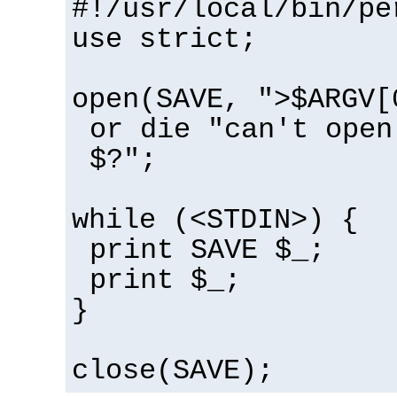
#!/usr/local/bin/pe
use strict;
open(SAVE, ">$ARGV[
or die "can't open
$?";
while (<STDIN>) {
print SAVE $_;
print $_;
}
close(SAVE);