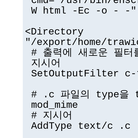
cmd="/usr/bin/ensc
W html -Ec -o - -"
<Directory
"/export/home/trawi
# 출력에 새로운 필터를
지시어
SetOutputFilter c-
# .c 파일의 type을 
mod_mime
# 지시어
AddType text/c .c