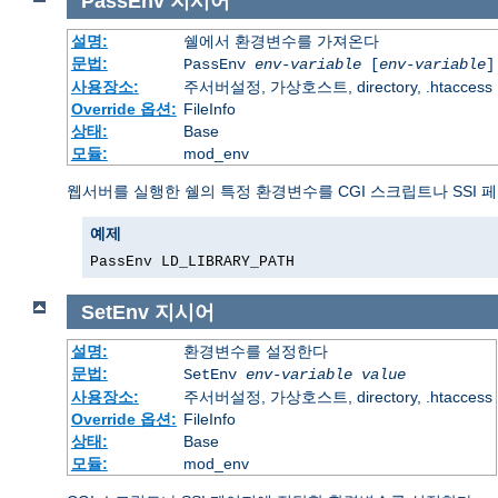
PassEnv
지시어
설명:
쉘에서 환경변수를 가져온다
문법:
PassEnv
env-variable
[
env-variable
]
사용장소:
주서버설정, 가상호스트, directory, .htaccess
Override 옵션:
FileInfo
상태:
Base
모듈:
mod_env
웹서버를 실행한 쉘의 특정 환경변수를 CGI 스크립트나 SSI 
예제
PassEnv LD_LIBRARY_PATH
SetEnv
지시어
설명:
환경변수를 설정한다
문법:
SetEnv
env-variable
value
사용장소:
주서버설정, 가상호스트, directory, .htaccess
Override 옵션:
FileInfo
상태:
Base
모듈:
mod_env