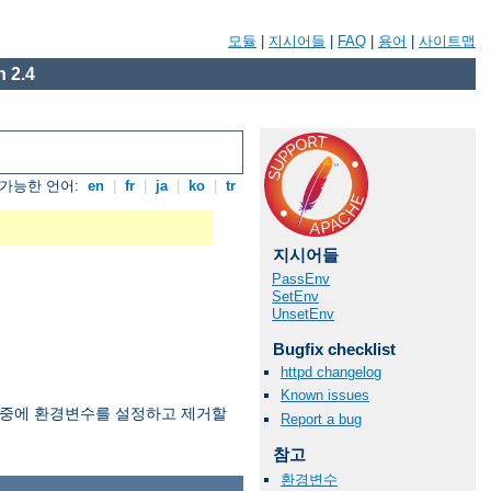
모듈
|
지시어들
|
FAQ
|
용어
|
사이트맵
 2.4
가능한 언어:
en
|
fr
|
ja
|
ko
|
tr
지시어들
PassEnv
SetEnv
UnsetEnv
Bugfix checklist
httpd changelog
Known issues
과정중에 환경변수를 설정하고 제거할
Report a bug
참고
환경변수