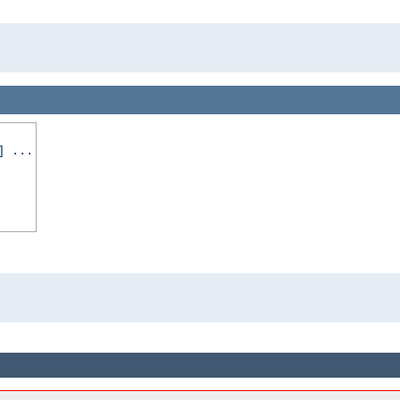
] ...