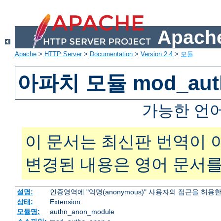
Apache
Apache
>
HTTP Server
>
Documentation
>
Version 2.4
>
모듈
아파치 모듈 mod_aut
가능한 언
이 문서는 최신판 번역이 
변경된 내용은 영어 문서를
설명:
인증영역에 "익명(anonymous)" 사용자의 접근을 허용
상태:
Extension
모듈명:
authn_anon_module