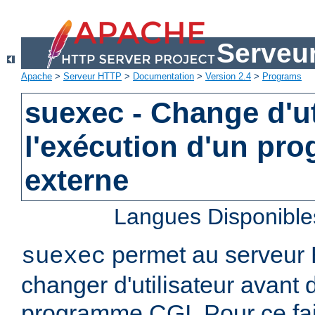
Serveu
Apache
>
Serveur HTTP
>
Documentation
>
Version 2.4
>
Programs
suexec - Change d'ut
l'exécution d'un pr
externe
Langues Disponible
permet au serveur
suexec
changer d'utilisateur avant 
programme CGI. Pour ce faire