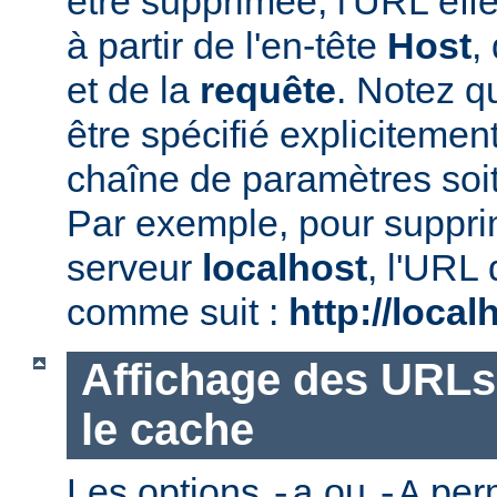
être supprimée, l'URL effe
à partir de l'en-tête
Host
,
et de la
requête
. Notez qu
être spécifié explicitemen
chaîne de paramètres soi
Par exemple, pour suppr
serveur
localhost
, l'URL 
comme suit :
http://local
Affichage des URLs
le cache
Les options
ou
perm
-a
-A