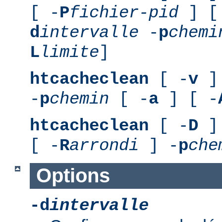
[ -
P
fichier-pid
] [
d
intervalle
-
p
chemi
L
limite
]
htcacheclean
[ -
v
] 
-
p
chemin
[ -
a
] [ -
htcacheclean
[ -
D
] 
[ -
R
arrondi
] -
p
che
Options
-d
intervalle