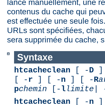
lancé manuellement, une r
contenus du cache qui peuv
est effectuée une seule fois
URLs sont spécifiées, chacu
sera supprimée du cache, si
Syntaxe
htcacheclean
[ -
D
] 
[ -
r
] [ -
n
] [ -
R
a
p
chemin
[-
l
limite
| 
htcacheclean
[ -
n
] 