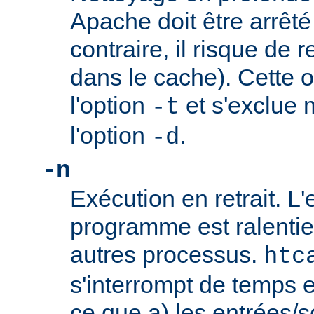
Apache doit être arrêté
contraire, il risque de 
dans le cache). Cette o
l'option
et s'exclue 
-t
l'option
.
-d
-n
Exécution en retrait. L
programme est ralentie
autres processus.
htc
s'interrompt de temps 
ce que a) les entrées/s