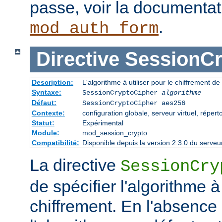
passe, voir la documenta
.
mod_auth_form
Directive
SessionCr
Description:
L'algorithme à utiliser pour le chiffrement de
Syntaxe:
SessionCryptoCipher
algorithme
Défaut:
SessionCryptoCipher aes256
Contexte:
configuration globale, serveur virtuel, répert
Statut:
Expérimental
Module:
mod_session_crypto
Compatibilité:
Disponible depuis la version 2.3.0 du serv
La directive
SessionCry
de spécifier l'algorithme à 
chiffrement. En l'absence 