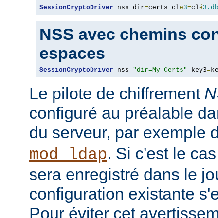
SessionCryptoDriver
 nss dir
=
certs cl
é
3
=
cl
é
3.d
NSS avec chemins con
espaces
SessionCryptoDriver
 nss 
"dir=My Certs"
 key3
=
k
Le pilote de chiffrement
N
configuré au préalable da
du serveur, par exemple 
. Si c'est le c
mod_ldap
sera enregistré dans le jou
configuration existante s'
Pour éviter cet avertisseme