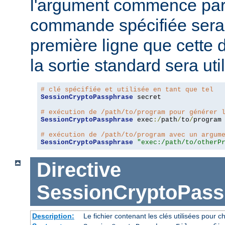
l'argument commence pa
commande spécifiée sera 
première ligne que cette 
la sortie standard sera ut
# clé spécifiée et utilisée en tant que tel
SessionCryptoPassphrase
 secret

# exécution de /path/to/program pour générer 
SessionCryptoPassphrase
 exec
:/
path
/
to
/
program

# exécution de /path/to/program avec un argum
SessionCryptoPassphrase
"exec:/path/to/otherP
Directive
SessionCryptoPass
Description:
Le fichier contenant les clés utilisées pour ch