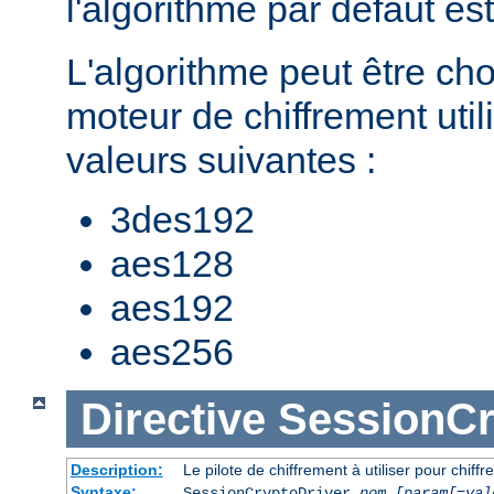
l'algorithme par défaut es
L'algorithme peut être cho
moteur de chiffrement util
valeurs suivantes :
3des192
aes128
aes192
aes256
Directive
SessionCr
Description:
Le pilote de chiffrement à utiliser pour chiffr
Syntaxe:
SessionCryptoDriver
nom
[param[=val