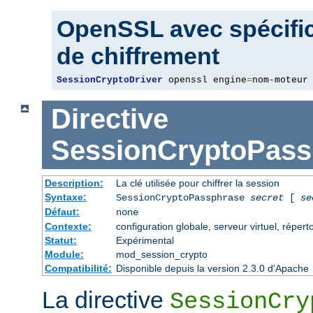
OpenSSL avec spécific
de chiffrement
SessionCryptoDriver
 openssl engine
=
nom-moteur
Directive
SessionCryptoPass
Description:
La clé utilisée pour chiffrer la session
Syntaxe:
SessionCryptoPassphrase
secret
[
se
Défaut:
none
Contexte:
configuration globale, serveur virtuel, répert
Statut:
Expérimental
Module:
mod_session_crypto
Compatibilité:
Disponible depuis la version 2.3.0 d'Apache
La directive
SessionCry