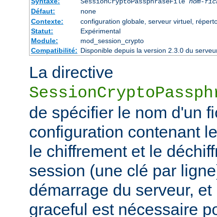
Syntaxe:
SessionCryptoPassphraseFile
nom-fic
Défaut:
none
Contexte:
configuration globale, serveur virtuel, réperto
Statut:
Expérimental
Module:
mod_session_crypto
Compatibilité:
Disponible depuis la version 2.3.0 du serv
La directive
SessionCryptoPassph
de spécifier le nom d'un f
configuration contenant les
le chiffrement et le déchif
session (une clé par ligne)
démarrage du serveur, et
graceful est nécessaire p