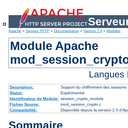
Serveu
Apache
>
Serveur HTTP
>
Documentation
>
Version 2.4
>
Modules
Module Apache
mod_session_crypt
Langues 
Description:
Support du chiffrement des sessions
Statut:
Expérimental
Identificateur de Module:
session_crypto_module
Fichier Source:
mod_session_crypto.c
Compatibilité:
Disponible depuis la version 2.3 d'A
Sommaire