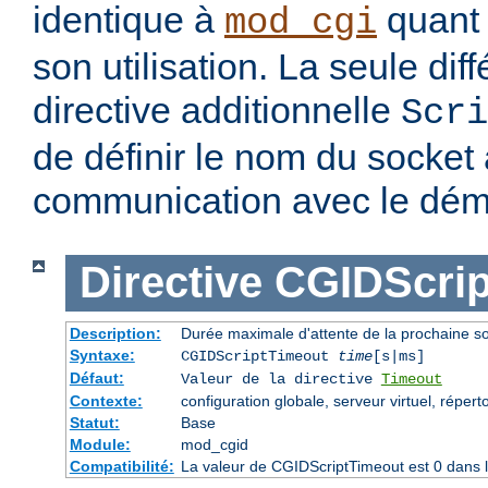
identique à
quant 
mod_cgi
son utilisation. La seule dif
directive additionnelle
Scri
de définir le nom du socket à
communication avec le dé
Directive
CGIDScrip
Description:
Durée maximale d'attente de la prochaine 
Syntaxe:
CGIDScriptTimeout
time
[s|ms]
Défaut:
Valeur de la directive
Timeout
Contexte:
configuration globale, serveur virtuel, répert
Statut:
Base
Module:
mod_cgid
Compatibilité:
La valeur de CGIDScriptTimeout est 0 dans l