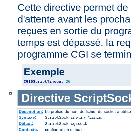
Cette directive permet de 
d'attente avant les proch
reçues en sortie du prog
temps est dépassé, la req
programme CGI se termin
Exemple
CGIDScriptTimeout
20
Directive
ScriptSoc
Description:
Le préfixe du nom de fichier du socket à util
Syntaxe:
ScriptSock
chemin fichier
Défaut:
ScriptSock cgisock
Contexte:
configuration globale