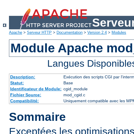
Serveu
Apache
>
Serveur HTTP
>
Documentation
>
Version 2.4
>
Modules
Module Apache mod
Langues Disponible
Description:
Exécution des scripts CGI par l'inte
Statut:
Base
Identificateur de Module:
cgid_module
Fichier Source:
mod_cgid.c
Compatibilité:
Uniquement compatible avec les MP
Sommaire
Exceptées les optimisations 