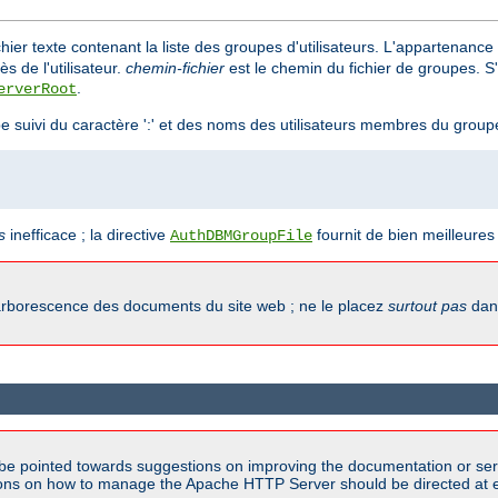
hier texte contenant la liste des groupes d'utilisateurs. L'appartenance d
s de l'utilisateur.
chemin-fichier
est le chemin du fichier de groupes. S'
.
erverRoot
e suivi du caractère ':' et des noms des utilisateurs membres du grou
s
inefficace ; la directive
fournit de bien meilleure
AuthDBMGroupFile
'arborescence des documents du site web ; ne le placez
surtout pas
dans
be pointed towards suggestions on improving the documentation or ser
tions on how to manage the Apache HTTP Server should be directed at e