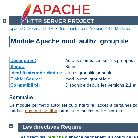
Apache
>
Serveur HTTP
>
Documentation
>
Version 2.4
>
Modules
Module Apache mod_authz_groupfile
Description:
Autorisation basée sur les groupes à l
Statut:
Base
Identificateur de Module:
authz_groupfile_module
Fichier Source:
mod_authz_groupfile.c
Compatibilité:
Disponible depuis les versions 2.1 e
Sommaire
Ce module permet d'autoriser ou d'interdire l'accès à certaines zo
module
fournit une fonctionnalité similaire.
mod_authz_dbm
Les directives Require
Les directives
d'Apache permettent, au cours de la ph
Require