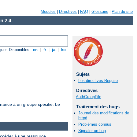
Modules
|
Directives
|
FAQ
|
Glossaire
|
Plan du site
n 2.4
gues Disponibles:
en
|
fr
|
ja
|
ko
Sujets
Les directives Require
Directives
AuthGroupFile
tenance à un groupe spécifié. Le
Traitement des bugs
Journal des modifications de
httpd
Problèmes connus
Signaler un bug
 accéder à une ressource.