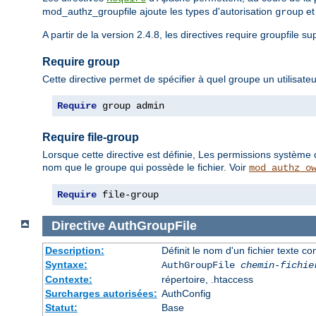
mod_authz_groupfile ajoute les types d'autorisation
e
group
A partir de la version 2.4.8, les directives require groupfile s
Require group
Cette directive permet de spécifier à quel groupe un utilisateu
Require
 group admin
Require file-group
Lorsque cette directive est définie, Les permissions système 
nom que le groupe qui possède le fichier. Voir
mod_authz_o
Require
 file-group
Directive
AuthGroupFile
Description:
Définit le nom d'un fichier texte co
Syntaxe:
AuthGroupFile
chemin-fichie
Contexte:
répertoire, .htaccess
Surcharges autorisées:
AuthConfig
Statut:
Base