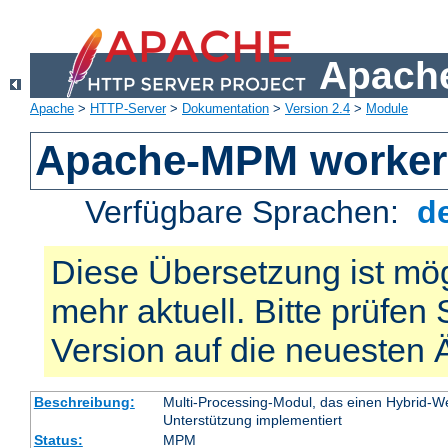
Apache
Apache
>
HTTP-Server
>
Dokumentation
>
Version 2.4
>
Module
Apache-MPM worker
Verfügbare Sprachen:
d
Diese Übersetzung ist mög
mehr aktuell. Bitte prüfen 
Version auf die neuesten
Beschreibung:
Multi-Processing-Modul, das einen Hybrid-We
Unterstützung implementiert
Status:
MPM