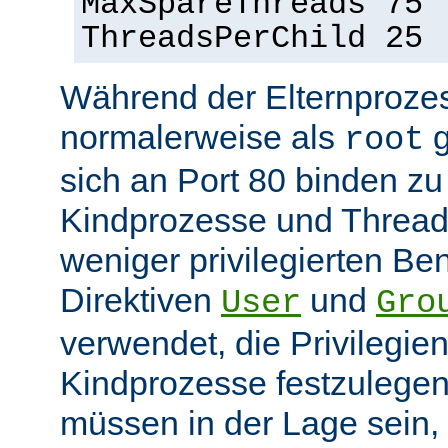
MaxSpareThreads 75
ThreadsPerChild 25
Während der Elternprozes
normalerweise als
g
root
sich an Port 80 binden z
Kindprozesse und Thread
weniger privilegierten Ben
Direktiven
und
User
Gro
verwendet, die Privilegie
Kindprozesse festzulegen
müssen in der Lage sein, 